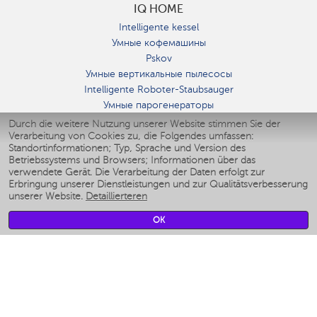
IQ HOME
Intelligente kessel
Умные кофемашины
Pskov
Умные вертикальные пылесосы
Intelligente Roboter-Staubsauger
Умные парогенераторы
Умные утюги
Durch die weitere Nutzung unserer Website stimmen Sie der
Verarbeitung von Cookies zu, die Folgendes umfassen:
Умные аэрогрили
Standortinformationen; Typ, Sprache und Version des
Умные мультиварки
Betriebssystems und Browsers; Informationen über das
Умные блендеры
verwendete Gerät. Die Verarbeitung der Daten erfolgt zur
Smarte befeuchter
Erbringung unserer Dienstleistungen und zur Qualitätsverbesserung
unserer Website.
Detaillierteren
Умные вентиляторы
Умные ирригаторы
OK
Smarte Personenwaage
Умные роботы-мойщики окон
Smarter Multikocher
Мерч Polaris IQ Home
KLIMA