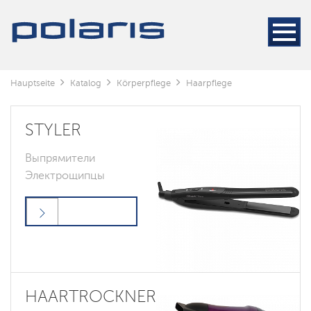
Hauptseite
Katalog
Körperpflege
Haarpflege
STYLER
Выпрямители
Электрощипцы
HAARTROCKNER