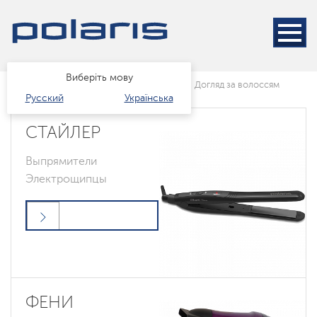
Виберіть мову
Головна
Каталог
краса і здоров'я
Догляд за волоссям
Русский
Українська
СТАЙЛЕР
Выпрямители
Электрощипцы
ФЕНИ