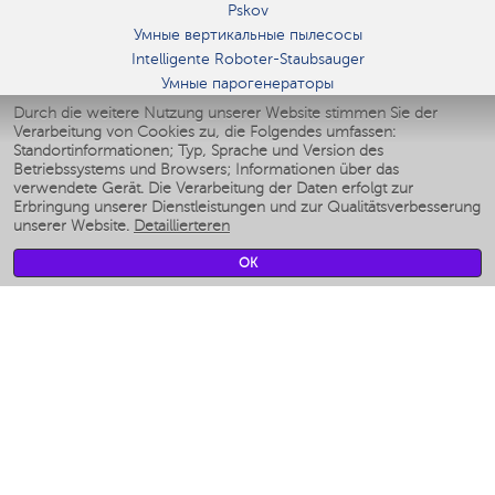
Pskov
Умные вертикальные пылесосы
Intelligente Roboter-Staubsauger
Умные парогенераторы
Умные утюги
Durch die weitere Nutzung unserer Website stimmen Sie der
Verarbeitung von Cookies zu, die Folgendes umfassen:
Умные аэрогрили
Standortinformationen; Typ, Sprache und Version des
Умные мультиварки
Betriebssystems und Browsers; Informationen über das
Умные блендеры
verwendete Gerät. Die Verarbeitung der Daten erfolgt zur
Smarte befeuchter
Erbringung unserer Dienstleistungen und zur Qualitätsverbesserung
unserer Website.
Detaillierteren
Умные вентиляторы
Умные ирригаторы
OK
Smarte Personenwaage
Умные роботы-мойщики окон
Smarter Multikocher
Мерч Polaris IQ Home
KLIMA
Luftbefeuchter
Ventilatoren
Luftreiniger