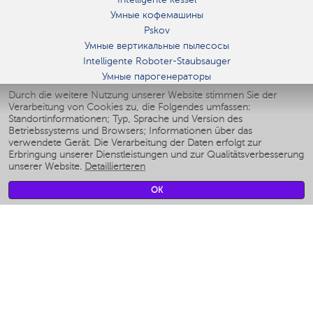
Умные кофемашины
Pskov
Умные вертикальные пылесосы
Intelligente Roboter-Staubsauger
Умные парогенераторы
Умные утюги
Durch die weitere Nutzung unserer Website stimmen Sie der
Verarbeitung von Cookies zu, die Folgendes umfassen:
Умные аэрогрили
Standortinformationen; Typ, Sprache und Version des
Умные мультиварки
Betriebssystems und Browsers; Informationen über das
Умные блендеры
verwendete Gerät. Die Verarbeitung der Daten erfolgt zur
Smarte befeuchter
Erbringung unserer Dienstleistungen und zur Qualitätsverbesserung
unserer Website.
Detaillierteren
Умные вентиляторы
Умные ирригаторы
OK
Smarte Personenwaage
Умные роботы-мойщики окон
Smarter Multikocher
Мерч Polaris IQ Home
KLIMA
Luftbefeuchter
Ventilatoren