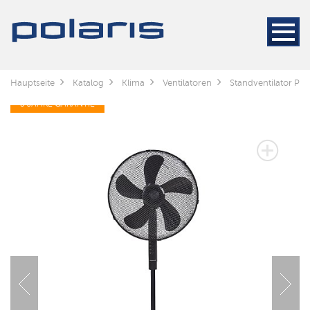
Hauptseite
Katalog
Klima
Ventilatoren
Standventilator Pol
3 JAHRE GARANTIE