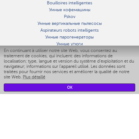
Bouilloires intelligentes
Умные кофемашины
Pskov
Умные вертикальные пылесосы
Aspirateurs robots intelligents
Умные парогенераторы
Умные утюги
En continuant à utiliser notre site Web, vous consentez au
Умные аэрогрили
traitement de cookies, qui incluent: des informations de
Умные мультиварки
localisation; type, langue et version du système d'exploitation et du
Умные блендеры
navigateur; informations sur l'appareil utilisé. Les données sont
Humidificateurs intelligents
traitées pour fournir nos services et améliorer la qualité de notre
site Web.
Plus détaillé
Умные вентиляторы
Умные ирригаторы
OK
Pèse-personne intelligent
Умные роботы-мойщики окон
Multicuiseur intelligent
Мерч Polaris IQ Home
CLIMAT
Humidificateurs