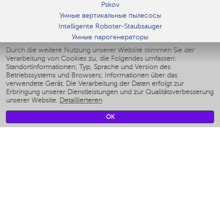
Pskov
Умные вертикальные пылесосы
Intelligente Roboter-Staubsauger
Умные парогенераторы
Умные утюги
Durch die weitere Nutzung unserer Website stimmen Sie der
Verarbeitung von Cookies zu, die Folgendes umfassen:
Умные аэрогрили
Standortinformationen; Typ, Sprache und Version des
Умные мультиварки
Betriebssystems und Browsers; Informationen über das
Умные блендеры
verwendete Gerät. Die Verarbeitung der Daten erfolgt zur
Smarte befeuchter
Erbringung unserer Dienstleistungen und zur Qualitätsverbesserung
unserer Website.
Detaillierteren
Умные вентиляторы
Умные ирригаторы
OK
Smarte Personenwaage
Умные роботы-мойщики окон
Smarter Multikocher
Мерч Polaris IQ Home
KLIMA
Luftbefeuchter
Ventilatoren
Luftreiniger