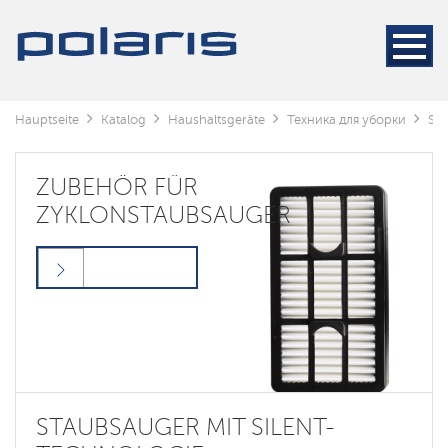
Hauptseite
Katalog
Haushaltsgeräte
Техника для уборки
St
ZUBEHÖR FÜR
ZYKLONSTAUBSAUGER
STAUBSAUGER MIT SILENT-