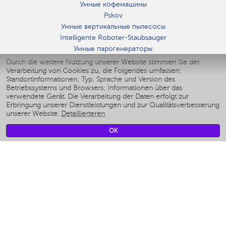
Умные кофемашины
Pskov
Умные вертикальные пылесосы
Intelligente Roboter-Staubsauger
Умные парогенераторы
Умные утюги
Durch die weitere Nutzung unserer Website stimmen Sie der
Verarbeitung von Cookies zu, die Folgendes umfassen:
Умные аэрогрили
Standortinformationen; Typ, Sprache und Version des
Умные мультиварки
Betriebssystems und Browsers; Informationen über das
Умные блендеры
verwendete Gerät. Die Verarbeitung der Daten erfolgt zur
Smarte befeuchter
Erbringung unserer Dienstleistungen und zur Qualitätsverbesserung
unserer Website.
Detaillierteren
Умные вентиляторы
Умные ирригаторы
OK
Smarte Personenwaage
Умные роботы-мойщики окон
Smarter Multikocher
Мерч Polaris IQ Home
KLIMA
Luftbefeuchter
Ventilatoren