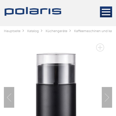
Hauptseite
Katalog
Küchengeräte
Kaffeemaschinen und kaff