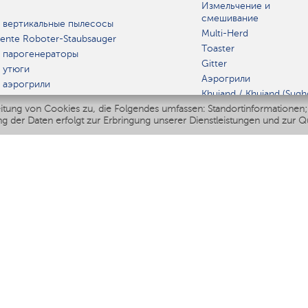
Измельчение и
смешивание
 вертикальные пылесосы
Multi-Herd
igente Roboter-Staubsauger
Toaster
 парогенераторы
Gitter
 утюги
Аэрогрили
 аэрогрили
Khujand / Khujand (Sugh
 мультиварки
region).
itung von Cookies zu, die Folgendes umfassen: Standortinformationen;
 блендеры
g der Daten erfolgt zur Erbringung unserer Dienstleistungen und zur Q
Dörrautomaten für Obs
e befeuchter
und Gemüse
 вентиляторы
Sandwichmaker
 ирригаторы
Küchenwaagen
e Personenwaage
Mikrowellen
 роботы-мойщики окон
r Multikocher
GERÄT
Polaris IQ Home
A
feuchter
atoren
iniger