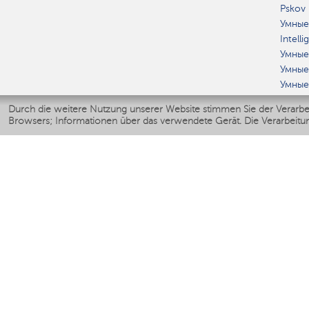
Pskov
Умные
Intell
Умные
Умные
Умные
Умные
Durch die weitere Nutzung unserer Website stimmen Sie der Verarbe
Умные
Browsers; Informationen über das verwendete Gerät. Die Verarbeitun
Smart
Умные
Умные
Smart
Умные
Smarte
Мерч 
KLIM
Luftbe
Ventil
Luftre