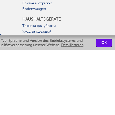
Бритье и стрижка
Bodenwaagen
HAUSHALTSGERÄTE
Техника для уборки
Уход за одеждой
d
Батарейки
 Typ, Sprache und Version des Betriebssystems und
OK
ualitätsverbesserung unserer Website.
Detaillierteren
t
SPORTAUSRÜSTUNG
Elektroroller
ВСТРАИВАЕМАЯ
ТЕХНИКА
Вытяжки
Варочные панели
Духовые шкафы
Посудомоечные машины
SERVICEZENTRUM
СВЯЗАТЬСЯ С НАМИ