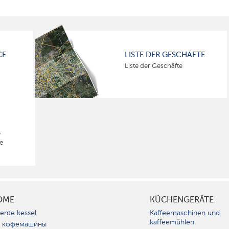
CE
LISTE DER GESCHÄFTE
Liste der Geschäfte
e
e
OME
KÜCHENGERÄTE
gente kessel
Kaffeemaschinen und
kaffeemühlen
 кофемашины