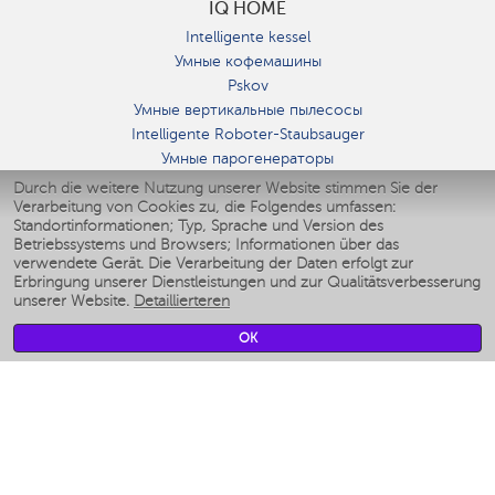
IQ HOME
Intelligente kessel
Умные кофемашины
Pskov
Умные вертикальные пылесосы
Intelligente Roboter-Staubsauger
Умные парогенераторы
Умные утюги
Durch die weitere Nutzung unserer Website stimmen Sie der
Verarbeitung von Cookies zu, die Folgendes umfassen:
Умные аэрогрили
Standortinformationen; Typ, Sprache und Version des
Умные мультиварки
Betriebssystems und Browsers; Informationen über das
Умные блендеры
verwendete Gerät. Die Verarbeitung der Daten erfolgt zur
Smarte befeuchter
Erbringung unserer Dienstleistungen und zur Qualitätsverbesserung
unserer Website.
Detaillierteren
Умные вентиляторы
Умные ирригаторы
OK
Smarte Personenwaage
Умные роботы-мойщики окон
Smarter Multikocher
Мерч Polaris IQ Home
KLIMA