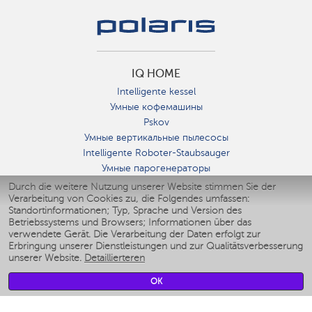
IQ HOME
Intelligente kessel
Умные кофемашины
Pskov
Умные вертикальные пылесосы
Intelligente Roboter-Staubsauger
Умные парогенераторы
Умные утюги
Durch die weitere Nutzung unserer Website stimmen Sie der
Verarbeitung von Cookies zu, die Folgendes umfassen:
Умные аэрогрили
Standortinformationen; Typ, Sprache und Version des
Умные мультиварки
Betriebssystems und Browsers; Informationen über das
Умные блендеры
verwendete Gerät. Die Verarbeitung der Daten erfolgt zur
Smarte befeuchter
Erbringung unserer Dienstleistungen und zur Qualitätsverbesserung
unserer Website.
Detaillierteren
Умные вентиляторы
Умные ирригаторы
OK
Smarte Personenwaage
Умные роботы-мойщики окон