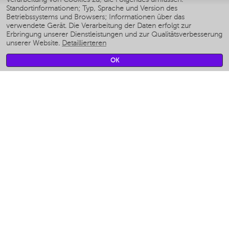
Standortinformationen; Typ, Sprache und Version des
Умные мультиварки
Betriebssystems und Browsers; Informationen über das
Умные блендеры
verwendete Gerät. Die Verarbeitung der Daten erfolgt zur
Smarte befeuchter
Erbringung unserer Dienstleistungen und zur Qualitätsverbesserung
unserer Website.
Detaillierteren
Умные вентиляторы
Умные ирригаторы
OK
Smarte Personenwaage
Умные роботы-мойщики окон
Smarter Multikocher
Мерч Polaris IQ Home
KLIMA
Luftbefeuchter
Ventilatoren
Luftreiniger
KÜCHENGERÄTE
Kaffeemaschinen und kaffeemühlen
Измельчение и смешивание
Multi-Herd
Toaster