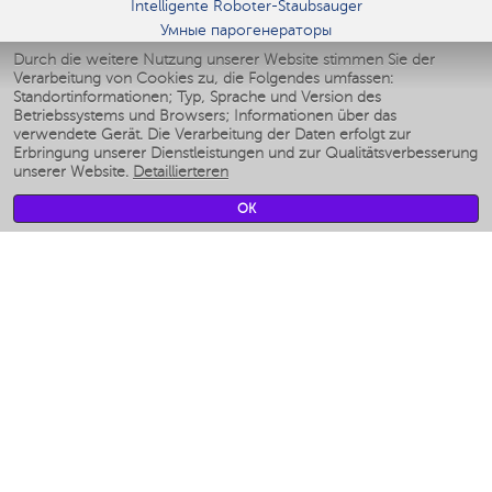
Intelligente Roboter-Staubsauger
Умные парогенераторы
Умные утюги
Durch die weitere Nutzung unserer Website stimmen Sie der
Verarbeitung von Cookies zu, die Folgendes umfassen:
Умные аэрогрили
Standortinformationen; Typ, Sprache und Version des
Умные мультиварки
Betriebssystems und Browsers; Informationen über das
Умные блендеры
verwendete Gerät. Die Verarbeitung der Daten erfolgt zur
Smarte befeuchter
Erbringung unserer Dienstleistungen und zur Qualitätsverbesserung
unserer Website.
Detaillierteren
Умные вентиляторы
Умные ирригаторы
OK
Smarte Personenwaage
Умные роботы-мойщики окон
Smarter Multikocher
Мерч Polaris IQ Home
KLIMA
Luftbefeuchter
Ventilatoren
Luftreiniger
KÜCHENGERÄTE
Kaffeemaschinen und kaffeemühlen