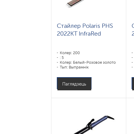
Стайлер Polaris PHS
2022KT InfraRed
Колер: 200
: 5
Колер: Белый-Розовое золото
Тып: Выпрамнік
Матэрыял пакрыцця пласцін:
DUO CERAMIC
Магутнасць, Вт: 50
Паглядзець