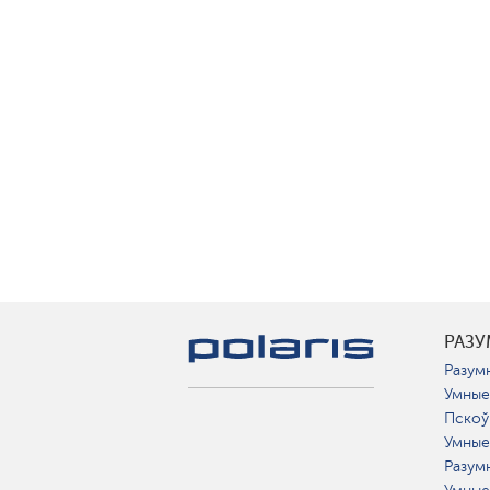
РАЗ
Разумн
Умные
Пскоў
Умные
Разум