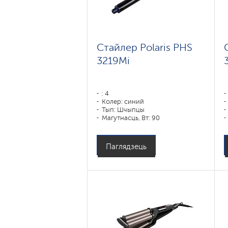
Стайлер Polaris PHS
3219Mi
: 4
Колер: синий
Тып: Шчыпцы
Магутнасць, Вт: 90
Паглядзець