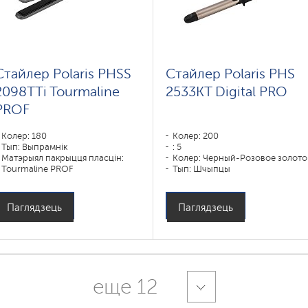
Стайлер Polaris PHSS
Стайлер Polaris PHS
2098TTi Tourmaline
2533KT Digital PRO
PROF
Колер: 180
Колер: 200
Тып: Выпрамнік
: 5
Матэрыял пакрыцця пласцін:
Колер: Черный-Розовое золото
Tourmaline PROF
Тып: Шчыпцы
Магутнасць, Вт: 35
Матэрыял пакрыцця пласцін:
DUO CERAMIC
Магутнасць, Вт: 50
Паглядзець
Паглядзець
еще 12