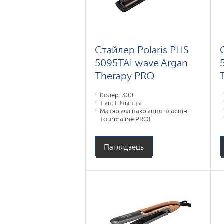
Стайлер Polaris PHS
5095TAi wave Argan
Therapy PRO
Колер: 300
Тып: Шчыпцы
Матэрыял пакрыцця пласцін:
Tourmaline PROF
Магутнасць, Вт: 80
Паглядзець