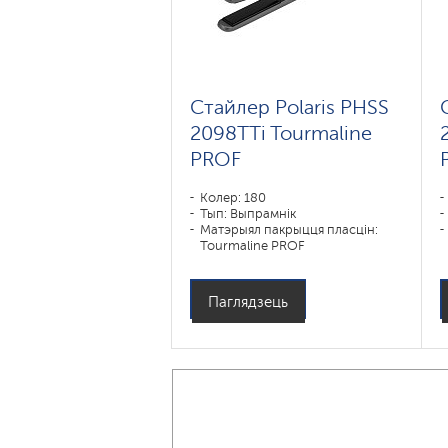
Стайлер Polaris PHSS
2098TTi Tourmaline
PROF
Колер: 180
Тып: Выпрамнік
Матэрыял пакрыцця пласцін:
Tourmaline PROF
Магутнасць, Вт: 35
Паглядзець