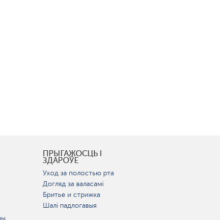
І
ПРЫГАЖОСЦЬ І
ЗДАРОЎЕ
Уход за полостью рта
Догляд за валасамі
Бритье и стрижка
Шалі падлогавыя
цы