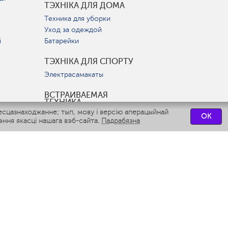
ТЭХНІКА ДЛЯ ДОМА
Техника для уборки
Уход за одеждой
і
Батарейки
ТЭХНІКА ДЛЯ СПОРТУ
Электрасамакаты
ВСТРАИВАЕМАЯ
ТЕХНИКА
есцазнаходжанне; тып, мову і версію аперацыйнай
Вытяжки
OK
ння якасці нашага вэб-сайта.
Падрабязна
Варочные панели
Духовые шкафы
Посудомоечные машины
СЭРВІСНЫЯ ЦЭНТРЫ
СВЯЗАТЬСЯ С НАМИ