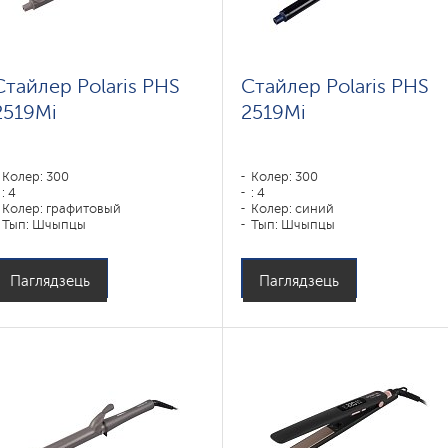
Стайлер Polaris PHS
Стайлер Polaris PHS
2519Mi
2519Mi
Колер: 300
Колер: 300
: 4
: 4
Колер: графитовый
Колер: синий
Тып: Шчыпцы
Тып: Шчыпцы
Паглядзець
Паглядзець