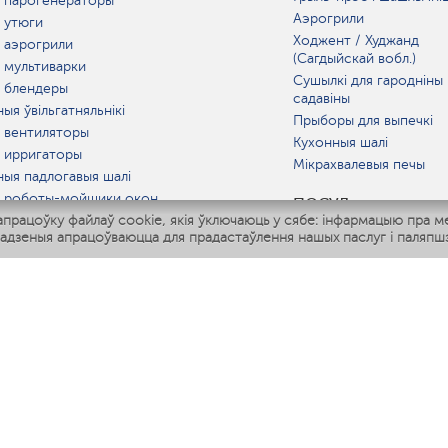
 парогенераторы
Аэрогрили
 утюги
Ходжент / Худжанд
 аэрогрили
(Сагдыйскай вобл.)
 мультиварки
Сушылкі для гародніны 
 блендеры
садавіны
ыя ўвільгатняльнікі
Прыборы для выпечкі
 вентиляторы
Кухонныя шалі
 ирригаторы
Мікрахвалевыя печы
ныя падлогавыя шалі
 роботы-мойщики окон
ПОСУД
рацоўку файлаў cookie, якія ўключаюць у сябе: інфармацыю пра м
ныя мультиварки
адзеныя апрацоўваюцца для прадастаўлення нашых паслуг і паляпшэ
Polaris IQ Home
АТ
атняльнікі
лятары
раачышчальнікі
ГАРАЧАЯ ЛІНІЯ