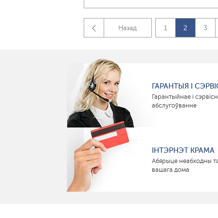
Назад
1
2
3
ГАРАНТЫЯ І СЭРВІ
Гарантыйнае і сэрвіс
абслугоўванне
ІНТЭРНЭТ КРАМА
Абярыце неабходны т
вашага дома