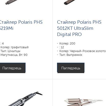
Стайлер Polaris PHS
Стайлер Polaris PHS
3219Mi
5012KT UltraSlim
Digital PRO
: 4
Колер: 200
Колер: графитовый
: 12
Тып: Шчыпцы
Колер: Черный-Розовое золото
Магутнасць, Вт: 90
Тып: Выпрамнік
Матэрыял пакрыцця пласцін:
DUO CERAMIC
Магутнасць, Вт: 45
Паглядзець
Паглядзець