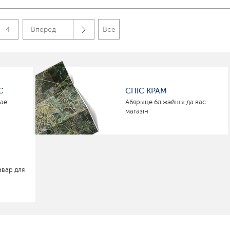
4
Вперед
Все
С
СПІС КРАМ
нае
Абярыце бліжэйшы да вас
магазін
авар для