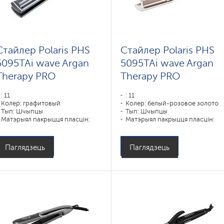
Стайлер Polaris PHS
Стайлер Polaris PHS
5095TAi wave Argan
5095TAi wave Argan
Therapy PRO
Therapy PRO
: 11
: 11
Колер: графитовый
Колер: белый-розовое золото
Тып: Шчыпцы
Тып: Шчыпцы
Матэрыял пакрыцця пласцін:
Матэрыял пакрыцця пласцін:
Tourmaline PROF
Tourmaline PROF
Магутнасць, Вт: 80
Магутнасць, Вт: 80
Паглядзець
Паглядзець