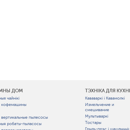
УМНЫ ДОМ
ТЭХНІКА ДЛЯ КУХН
ыя чайнікі
Кававаркі і Кавамолкі
 кофемашины
Измельчение и
смешивание
Мультываркі
 вертикальные пылесосы
Тостары
ныя робаты-пыласосы
Грыль-прэс і шашлычні