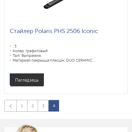
Стайлер Polaris PHS 2506 Iconic
: 5
Колер: графитовый
Тып: Выпрамнік
Матэрыял пакрыцця пласцін: DUO CERAMIC
Магутнасць, Вт: 45
Паглядзець
1
2
3
4