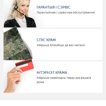
ГАРАНТЫЯ І СЭРВІС
Гарантыйнае і сэрвіснае абслугоўванне
СПІС КРАМ
Абярыце бліжэйшы да вас магазін
ІНТЭРНЭТ КРАМА
Абярыце неабходны тавар для вашага
дома