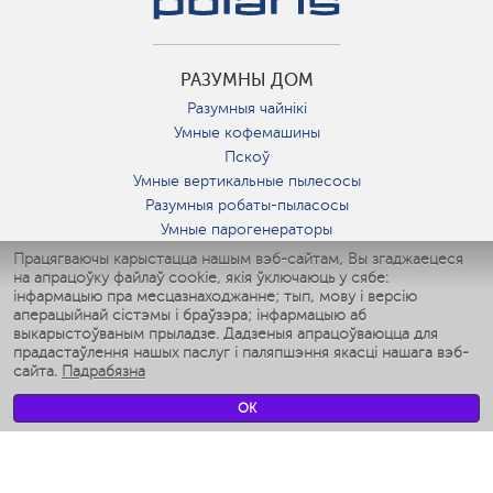
РАЗУМНЫ ДОМ
Разумныя чайнікі
Умные кофемашины
Пскоў
Умные вертикальные пылесосы
Разумныя робаты-пыласосы
Умные парогенераторы
Умные утюги
Працягваючы карыстацца нашым вэб-сайтам, Вы згаджаецеся
на апрацоўку файлаў cookie, якія ўключаюць у сябе:
Умные аэрогрили
інфармацыю пра месцазнаходжанне; тып, мову і версію
Умные мультиварки
аперацыйнай сістэмы і браўзэра; інфармацыю аб
Умные блендеры
выкарыстоўваным прыладзе. Дадзеныя апрацоўваюцца для
Разумныя ўвільгатняльнікі
прадастаўлення нашых паслуг і паляпшэння якасці нашага вэб-
сайта.
Падрабязна
Умные вентиляторы
Умные ирригаторы
OK
Разумныя падлогавыя шалі
Умные роботы-мойщики окон
Разумныя мультиварки