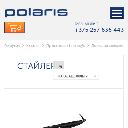
Стайлеры
Фены
ГАРАЧАЯ ЛІНІЯ
+375 257 636 443
Фены-
расчоскі
Галоўная
Каталог
Прыгажосць і здароўе
Догляд за валасамі
Выпрямители
Электрощипцы
СТАЙЛЕРЫ
ПАКАЗАЦЬ ФІЛЬТР