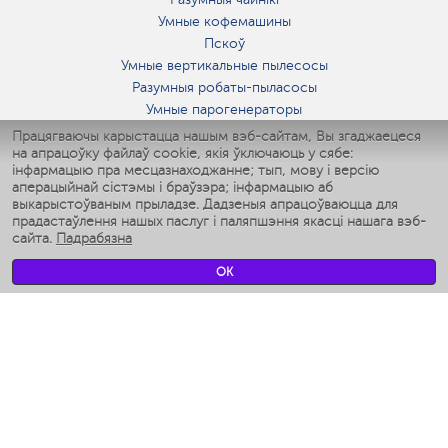
Умные кофемашины
Пскоў
Умные вертикальные пылесосы
Разумныя робаты-пыласосы
Умные парогенераторы
Умные утюги
Працягваючы карыстацца нашым вэб-сайтам, Вы згаджаецеся
на апрацоўку файлаў cookie, якія ўключаюць у сябе:
Умные аэрогрили
інфармацыю пра месцазнаходжанне; тып, мову і версію
Умные мультиварки
аперацыйнай сістэмы і браўзэра; інфармацыю аб
Умные блендеры
выкарыстоўваным прыладзе. Дадзеныя апрацоўваюцца для
Разумныя ўвільгатняльнікі
прадастаўлення нашых паслуг і паляпшэння якасці нашага вэб-
сайта.
Падрабязна
Умные вентиляторы
Умные ирригаторы
OK
Разумныя падлогавыя шалі
Умные роботы-мойщики окон
Разумныя мультиварки
Мерч Polaris IQ Home
КЛІМАТ
Увільгатняльнікі
Вентылятары