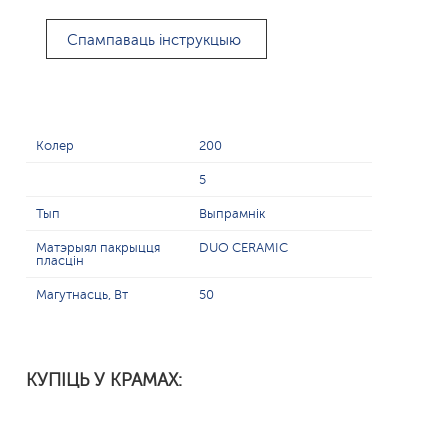
Спампаваць інструкцыю
Колер
200
5
Тып
Выпрамнік
Матэрыял пакрыцця
DUO CERAMIC
пласцін
Магутнасць, Вт
50
КУПІЦЬ У КРАМАХ: