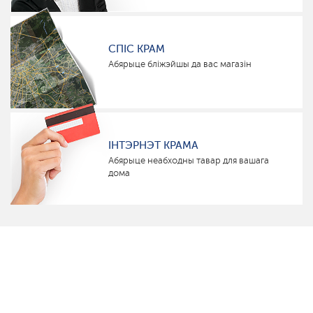
СПІС КРАМ
Абярыце бліжэйшы да вас магазін
ІНТЭРНЭТ КРАМА
Абярыце неабходны тавар для вашага
дома