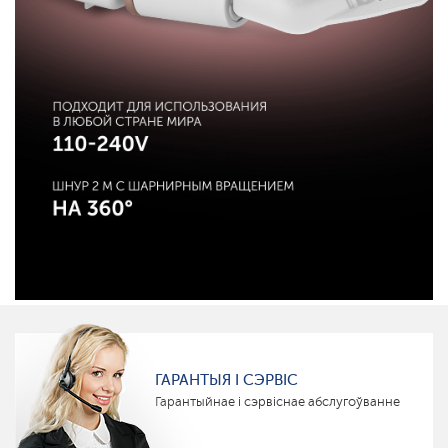
ГАРАНТЫЯ І СЭРВІС
Гарантыйнае і сэрвіснае абслугоўванне