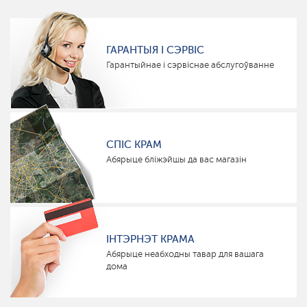
ГАРАНТЫЯ І СЭРВІС
Гарантыйнае і сэрвіснае абслугоўванне
СПІС КРАМ
Абярыце бліжэйшы да вас магазін
ІНТЭРНЭТ КРАМА
Абярыце неабходны тавар для вашага
дома