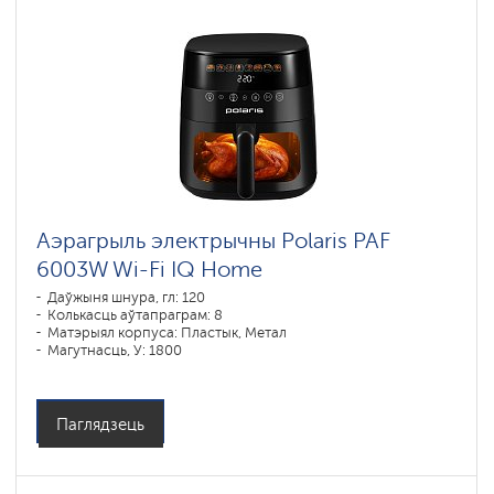
Аэрагрыль электрычны Polaris PAF
6003W Wi-Fi IQ Home
Даўжыня шнура, гл: 120
Колькасць аўтапраграм: 8
Матэрыял корпуса: Пластык, Метал
Магутнасць, У: 1800
Аб'ём чары, л: 6
Праграмы падрыхтоўкі: пирог, запекание, выпечка, пицца,
фритюр, гриль
Паглядзець