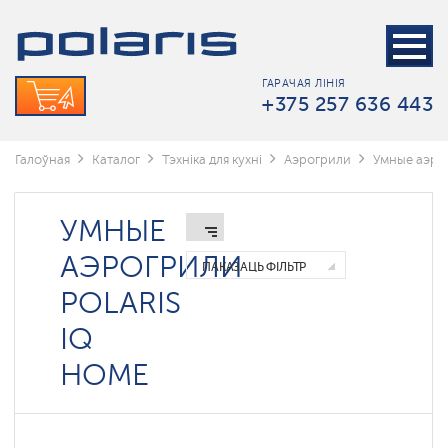
Умные
аэрогрили
Polaris
IQ
ГАРАЧАЯ ЛІНІЯ
home
+375 257 636 443
Галоўная
Каталог
Тэхніка для кухні
Аэрогрили
Умные аэрог
УМНЫЕ
АЭРОГРИЛИ
ПАКАЗАЦЬ ФІЛЬТР
POLARIS
IQ
HOME