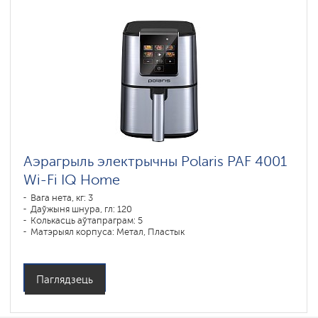
Аэрагрыль электрычны Polaris PAF 4001
Wi-Fi IQ Home
Вага нета, кг: 3
Даўжыня шнура, гл: 120
Колькасць аўтапраграм: 5
Матэрыял корпуса: Метал, Пластык
Магутнасць, У: 1500
Аб'ём чары, л: 4
Праграмы падрыхтоўкі: фритюр, запекание, выпечка
Паглядзець