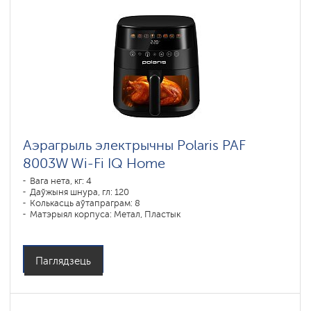
Аэрагрыль электрычны Polaris PAF
8003W Wi-Fi IQ Home
Вага нета, кг: 4
Даўжыня шнура, гл: 120
Колькасць аўтапраграм: 8
Матэрыял корпуса: Метал, Пластык
Магутнасць, У: 1800
Аб'ём чары, л: 7,50
Праграмы падрыхтоўкі: пирог, запекание, выпечка, пицца,
фритюр, гриль
Паглядзець