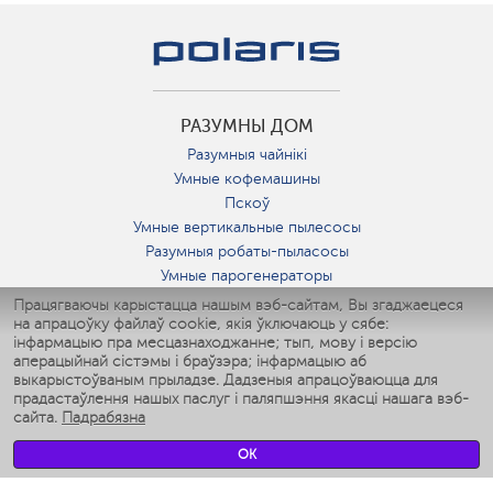
РАЗУМНЫ ДОМ
Разумныя чайнікі
Умные кофемашины
Пскоў
Умные вертикальные пылесосы
Разумныя робаты-пыласосы
Умные парогенераторы
Умные утюги
Працягваючы карыстацца нашым вэб-сайтам, Вы згаджаецеся
на апрацоўку файлаў cookie, якія ўключаюць у сябе:
Умные аэрогрили
інфармацыю пра месцазнаходжанне; тып, мову і версію
Умные мультиварки
аперацыйнай сістэмы і браўзэра; інфармацыю аб
Умные блендеры
выкарыстоўваным прыладзе. Дадзеныя апрацоўваюцца для
Разумныя ўвільгатняльнікі
прадастаўлення нашых паслуг і паляпшэння якасці нашага вэб-
сайта.
Падрабязна
Умные вентиляторы
Умные ирригаторы
OK
Разумныя падлогавыя шалі