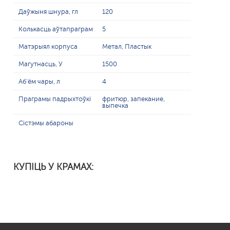
Даўжыня шнура, гл
120
Колькасць аўтапраграм
5
Матэрыял корпуса
Метал, Пластык
Магутнасць, У
1500
Аб'ём чары, л
4
Праграмы падрыхтоўкі
фритюр, запекание,
выпечка
Сістэмы абароны
КУПІЦЬ У КРАМАХ: