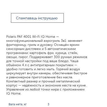
Спампаваць інструкцыю
Polaris PAF 4001 Wi-Fi IQ Home —
многофункциональный аэрогриль 3в1: заменяет
фритюрницу, гриль и духовку. Оснащён ярким
сенсорным дисплеем и 5 автоматическими
программами: картофель фри, курица, стейк,
овощи, пирог. Поддерживает 300 ручных режимов
для точной настройки под ваше блюдо. Чаша
объёмом 4 л с антипригарным покрытием —
удобно готовить и легко мыть. Горячий воздух
циркулирует внутри камеры, обеспечивая быстрое
и равномерное приготовление без масла.
Компактный размер и прочный металлический
корпус — надёжность и экономия места на кухне.
Управление из любой точки мира с приложением
IQ Home.
Вага нета, кг
3