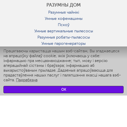
РАЗУМНЫ ДОМ
Разумныя чайнікі
Умные кофемашины
Пскоў
Умные вертикальные пылесосы
Разумныя робаты-пыласосы
Умные парогенераторы
Умные утюги
Працягваючы карыстацца нашым вэб-сайтам, Вы згаджаецеся
на апрацоўку файлаў cookie, якія ўключаюць у сябе:
Умные аэрогрили
інфармацыю пра месцазнаходжанне; тып, мову і версію
Умные мультиварки
аперацыйнай сістэмы і браўзэра; інфармацыю аб
Умные блендеры
выкарыстоўваным прыладзе. Дадзеныя апрацоўваюцца для
Разумныя ўвільгатняльнікі
прадастаўлення нашых паслуг і паляпшэння якасці нашага вэб-
сайта.
Падрабязна
Умные вентиляторы
Умные ирригаторы
OK
Разумныя падлогавыя шалі
Умные роботы-мойщики окон
Разумныя мультиварки
Мерч Polaris IQ Home
КЛІМАТ