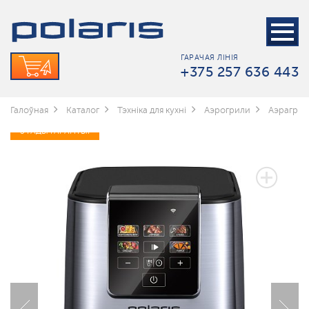
ГАРАЧАЯ ЛІНІЯ
+375 257 636 443
Галоўная
Каталог
Тэхніка для кухні
Аэрогрили
Аэрагрыл
3 ГАДЫ ГАРАНТЫІ