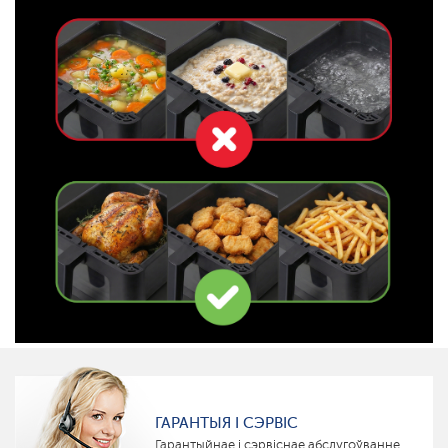
ГАРАНТЫЯ І СЭРВІС
Гарантыйнае і сэрвіснае абслугоўванне