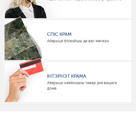
СПІС КРАМ
Абярыце бліжэйшы да вас магазін
ІНТЭРНЭТ КРАМА
Абярыце неабходны тавар для вашага
дома