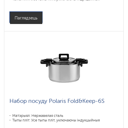
Паглядзець
Набор посуду Polaris Fold&Keep-6S
Матэрыял: Нержавелая сталь
Тыпы пліт: Усе тыпы пліт, уключаючы індукцыйныя