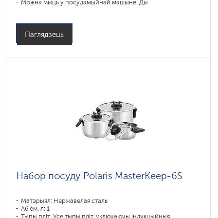
Можна мыць у посудамыйнай машыне: Ды
Паглядзець
Набор посуду Polaris MasterKeep-6S
Матэрыял: Нержавелая сталь
Аб'ём, л: 1
Тыпы пліт: Усе тыпы пліт, уключаючы індукцыйныя