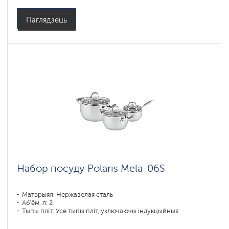
Паглядзець
Набор посуду Polaris Mela-06S
Матэрыял: Нержавелая сталь
Аб'ём, л: 2
Тыпы пліт: Усе тыпы пліт, уключаючы індукцыйныя