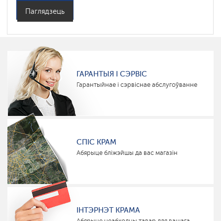
Паглядзець
ГАРАНТЫЯ І СЭРВІС
Гарантыйнае і сэрвіснае абслугоўванне
СПІС КРАМ
Абярыце бліжэйшы да вас магазін
ІНТЭРНЭТ КРАМА
Абярыце неабходны тавар для вашага