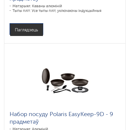
Матэрыял: Каваны алюміній
Тыпы пліт: Усе тыпы пліт, уключаючы індукцыйныя
Паглядзець
Набор посуду Polaris EasyKeep-9D - 9
прадметаў
Матэрыял: Алюміній