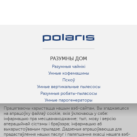
РАЗУМНЫ ДОМ
Разумныя чайнікі
Умные кофемашины
Пскоў
Умные вертикальные пылесосы
Разумныя робаты-пыласосы
Умные парогенераторы
Умные утюги
Працягваючы карыстацца нашым вэб-сайтам, Вы згаджаецеся
на апрацоўку файлаў cookie, якія ўключаюць у сябе:
Умные аэрогрили
інфармацыю пра месцазнаходжанне; тып, мову і версію
Умные мультиварки
аперацыйнай сістэмы і браўзэра; інфармацыю аб
Умные блендеры
выкарыстоўваным прыладзе. Дадзеныя апрацоўваюцца для
Разумныя ўвільгатняльнікі
прадастаўлення нашых паслуг і паляпшэння якасці нашага вэб-