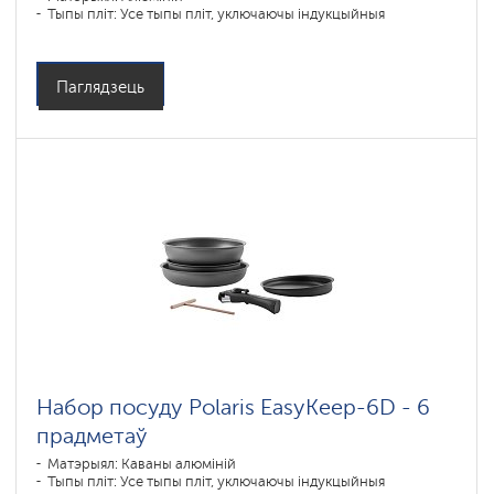
Тыпы пліт: Усе тыпы пліт, уключаючы індукцыйныя
Паглядзець
Набор посуду Polaris EasyKeep-6D - 6
прадметаў
Матэрыял: Каваны алюміній
Тыпы пліт: Усе тыпы пліт, уключаючы індукцыйныя