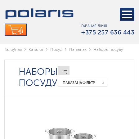
Наборы
посуду
Патэльні
ГАРАЧАЯ ЛІНІЯ
+375 257 636 443
Каструлі
Каўшы
Галоўная
Каталог
Посуд
Па тыпах
Наборы посуду
Чайнікі
са
свістком
НАБОРЫ
Фрэнч-
прэсы
ПОСУДУ
ПАКАЗАЦЬ ФІЛЬТР
Гейзерные
кофеварки
Термокружки
Нажы
Кухонные
аксессуары