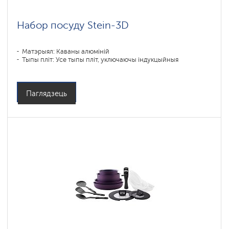
Набор посуду Stein-3D
Матэрыял: Каваны алюміній
Тыпы пліт: Усе тыпы пліт, уключаючы індукцыйныя
Паглядзець