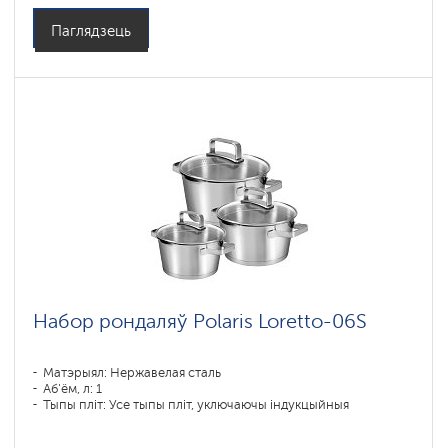
Паглядзець
Набор рондаляў Polaris Loretto-06S
Матэрыял: Нержавелая сталь
Аб'ём, л: 1
Тыпы пліт: Усе тыпы пліт, уключаючы індукцыйныя