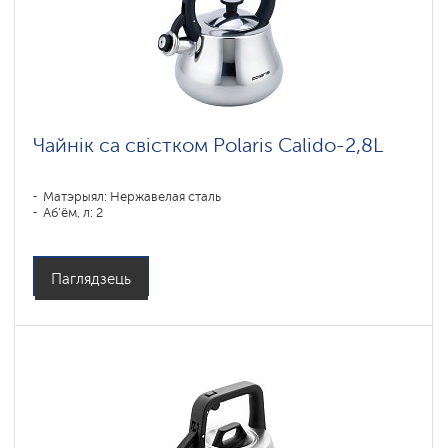
Чайнік са свістком Polaris Calido-2,8L
Матэрыял: Нержавелая сталь
Аб'ём, л: 2
Паглядзець