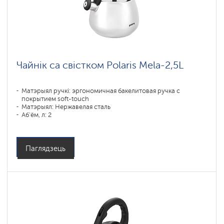
Чайнік са свістком Polaris Mela-2,5L
Матэрыял ручкі: эргономичная бакелитовая ручка с
покрытием soft-touch
Матэрыял: Нержавелая сталь
Аб'ём, л: 2
Тыпы пліт: Усе тыпы пліт, уключаючы індукцыйныя
Паглядзець