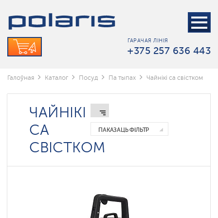
Наборы
посуду
Патэльні
ГАРАЧАЯ ЛІНІЯ
+375 257 636 443
Каструлі
Каўшы
Галоўная
Каталог
Посуд
Па тыпах
Чайнікі са свістком
Чайнікі
са
свістком
ЧАЙНІКІ
Фрэнч-
прэсы
СА
ПАКАЗАЦЬ ФІЛЬТР
Гейзерные
СВІСТКОМ
кофеварки
Термокружки
Нажы
Кухонные
аксессуары