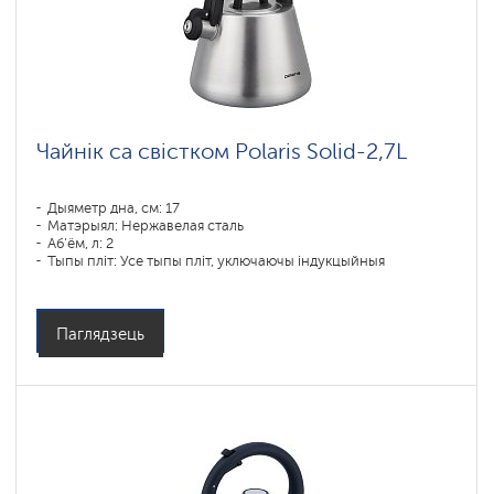
Архіўныя
раздзелы
Чайнік са свістком Polaris Solid-2,7L
Дыяметр дна, см: 17
Матэрыял: Нержавелая сталь
Аб'ём, л: 2
Тыпы пліт: Усе тыпы пліт, уключаючы індукцыйныя
Паглядзець