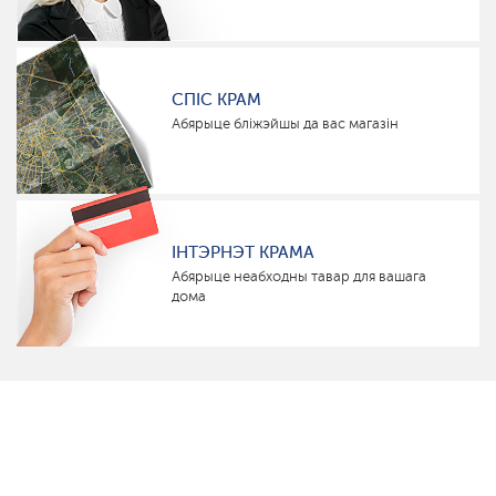
СПІС КРАМ
Абярыце бліжэйшы да вас магазін
ІНТЭРНЭТ КРАМА
Абярыце неабходны тавар для вашага
дома