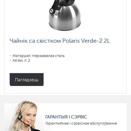
Чайнік са свістком Polaris Verde-2.2L
Матэрыял: Нержавелая сталь
Аб'ём, л: 2
Паглядзець
ГАРАНТЫЯ І СЭРВІС
Гарантыйнае і сэрвіснае абслугоўванне