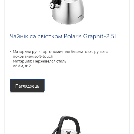
Чайнік са свістком Polaris Graphit-2,5L
Матэрыял ручкі: эргономичная бакелитовая ручка с
покрытием soft-touch
Матэрыял: Нержавелая сталь
Аб'ём, л: 2
Тыпы пліт: Усе тыпы пліт, уключаючы індукцыйныя
Паглядзець