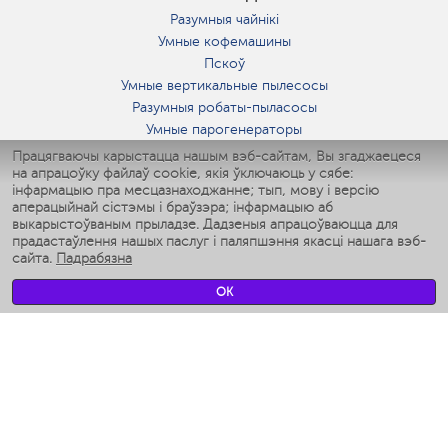
Разумныя чайнікі
Умные кофемашины
Пскоў
Умные вертикальные пылесосы
Разумныя робаты-пыласосы
Умные парогенераторы
Умные утюги
Працягваючы карыстацца нашым вэб-сайтам, Вы згаджаецеся
на апрацоўку файлаў cookie, якія ўключаюць у сябе:
Умные аэрогрили
інфармацыю пра месцазнаходжанне; тып, мову і версію
Умные мультиварки
аперацыйнай сістэмы і браўзэра; інфармацыю аб
Умные блендеры
выкарыстоўваным прыладзе. Дадзеныя апрацоўваюцца для
Разумныя ўвільгатняльнікі
прадастаўлення нашых паслуг і паляпшэння якасці нашага вэб-
сайта.
Падрабязна
Умные вентиляторы
Умные ирригаторы
OK
Разумныя падлогавыя шалі
Умные роботы-мойщики окон
Разумныя мультиварки
Мерч Polaris IQ Home
КЛІМАТ
Увільгатняльнікі