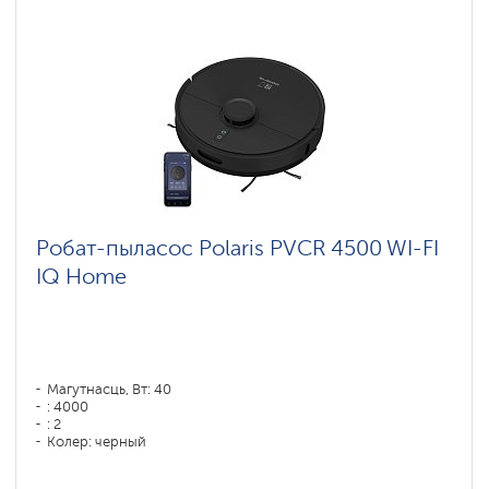
Робат-пыласос Polaris PVCR 4500 WI-FI
IQ Home
Магутнасць, Вт: 40
: 4000
: 2
Колер: черный
Тып уборкі: сухая, влажная, комбинированная
Бакавыя шчоткі: 2