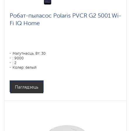
Робат-пыласос Polaris PVCR G2 5001 Wi-
Fi IQ Home
Магутнасць, Вт: 30
: 9000
: 2
Колер: белый
Тып уборкі: сухая і вільготная
Бакавыя шчоткі: 1
Паглядзець