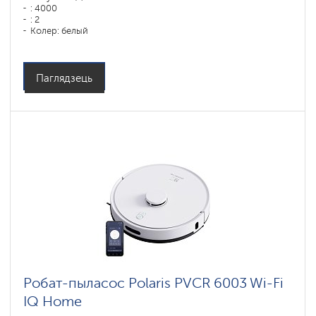
: 4000
: 2
Колер: белый
Тып уборкі: сухая, влажная, комбинированная
Бакавыя шчоткі: 2
Паглядзець
Робат-пыласос Polaris PVCR 6003 Wi-Fi
IQ Home