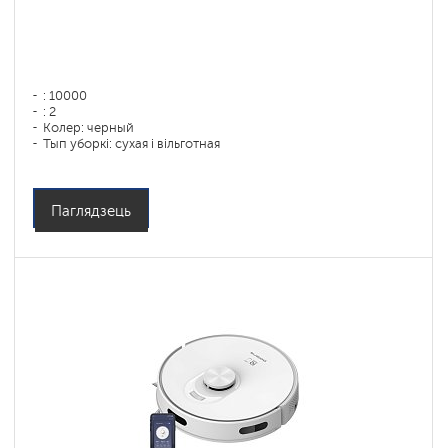
: 10000
: 2
Колер: черный
Тып уборкі: сухая і вільготная
Бакавыя шчоткі: 1
Паглядзець