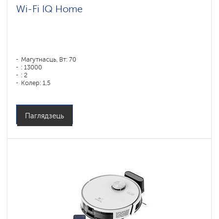
Wi-Fi IQ Home
Магутнасць, Вт: 70
: 13000
: 2
Колер: 1,5
Колер: черный
Тып уборкі: сухая і вільготная
Бакавыя шчоткі: 1
Паглядзець