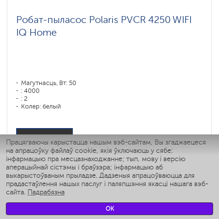
Робат-пыласос Polaris PVCR 4250 WIFI
IQ Home
Магутнасць, Вт: 50
: 4000
: 2
Колер: белый
Тып уборкі: сухая, влажная, комбинированная
Бакавыя шчоткі: 1
Паглядзець
Працягваючы карыстацца нашым вэб-сайтам, Вы згаджаецеся
на апрацоўку файлаў cookie, якія ўключаюць у сябе:
інфармацыю пра месцазнаходжанне; тып, мову і версію
аперацыйнай сістэмы і браўзэра; інфармацыю аб
выкарыстоўваным прыладзе. Дадзеныя апрацоўваюцца для
прадастаўлення нашых паслуг і паляпшэння якасці нашага вэб-
сайта.
Падрабязна
OK