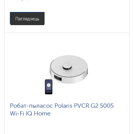
Колер: черный
Тып уборкі: сухая і вільготная
Бакавыя шчоткі: 1
Паглядзець
Робат-пыласос Polaris PVCR G2 5005
Wi-Fi IQ Home