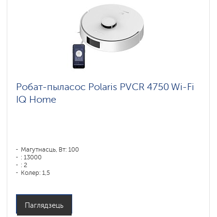
Робат-пыласос Polaris PVCR 4750 Wi-Fi
IQ Home
Магутнасць, Вт: 100
: 13000
: 2
Колер: 1,5
Колер: белый
Тып уборкі: сухая і вільготная
Бакавыя шчоткі: 1
Паглядзець