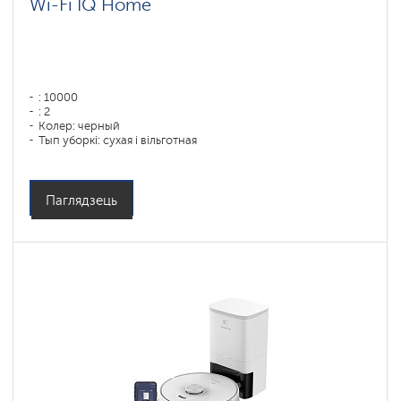
Wi-Fi IQ Home
: 10000
: 2
Колер: черный
Тып уборкі: сухая і вільготная
Бакавыя шчоткі: 1
Паглядзець