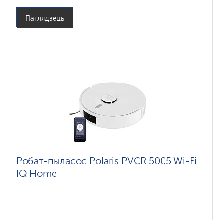
Бакавыя шчоткі: 1
Паглядзець
Робат-пыласос Polaris PVCR 5005 Wi-Fi
IQ Home