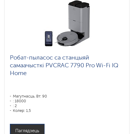
Робат-пыласос са станцыяй
самаачысткі PVCRAC 7790 Pro Wi-Fi IQ
Home
Магутнасць, Вт: 90
: 18000
: 2
Колер: 1,5
Колер: графитовый
Тып уборкі: сухая і вільготная
Бакавыя шчоткі: 1
Паглядзець