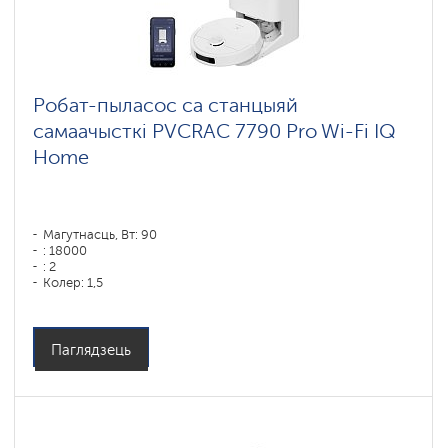
ковров
Wi-
Fi
роботы-
Робат-пыласос са станцыяй
пылесосы
Polaris
самаачысткі PVCRAC 7790 Pro Wi-Fi IQ
IQ
home
Home
Комплектующие
для
роботов
пылесосов
Магутнасць, Вт: 90
: 18000
: 2
Колер: 1,5
Колер: белый
Тып уборкі: сухая і вільготная
Бакавыя шчоткі: 1
Паглядзець