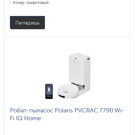
Колер: графитовый
Тып уборкі: сухая, влажная, комбинированная
Бакавыя шчоткі: 1
Паглядзець
Робат-пыласос Polaris PVCRAC 7790 Wi-
Fi IQ Home