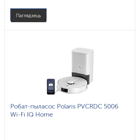
Тып уборкі: сухая і вільготная
Бакавыя шчоткі: 1
Паглядзець
Робат-пыласос Polaris PVCRDC 5006
Wi-Fi IQ Home