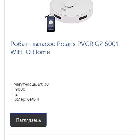
Робат-пыласос Polaris PVCR G2 6001
WIFI IQ Home
Магутнасць, Вт: 30
: 9000
: 2
Колер: белый
Тып уборкі: сухая і вільготная
Бакавыя шчоткі: 1
Паглядзець