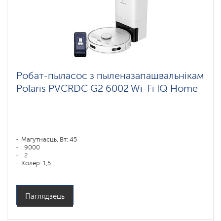
Робат-пыласос з пыленазапашвальнікам
Polaris PVCRDC G2 6002 Wi-Fi IQ Home
Магутнасць, Вт: 45
: 9000
: 2
Колер: 1,5
Колер: белый
Тып уборкі: сухая і вільготная
Бакавыя шчоткі: 1
Паглядзець