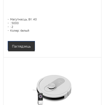
Магутнасць, Вт: 40
: 5000
: 2
Колер: белый
Тып уборкі: сухая, влажная, комбинированная
Бакавыя шчоткі: 1
Паглядзець