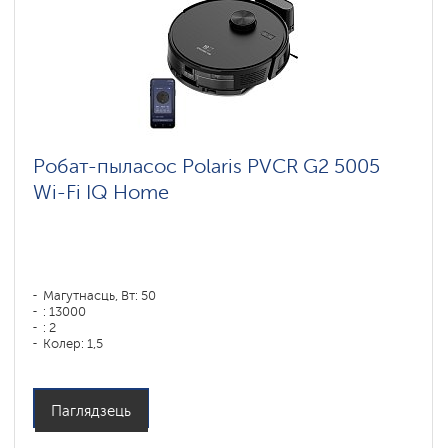
Робат-пыласос Polaris PVCR G2 5005
Wi-Fi IQ Home
Магутнасць, Вт: 50
: 13000
: 2
Колер: 1,5
Колер: черный
Тып уборкі: сухая і вільготная
Бакавыя шчоткі: 1
Паглядзець