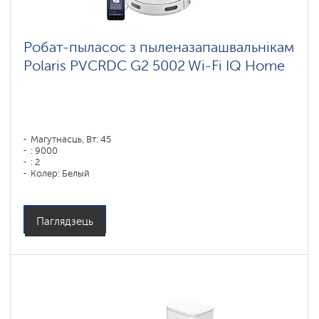
Робат-пыласос з пыленазапашвальнікам
Polaris PVCRDC G2 5002 Wi-Fi IQ Home
Магутнасць, Вт: 45
: 9000
: 2
Колер: Белый
Тып уборкі: сухая і вільготная
Бакавыя шчоткі: 1
Паглядзець