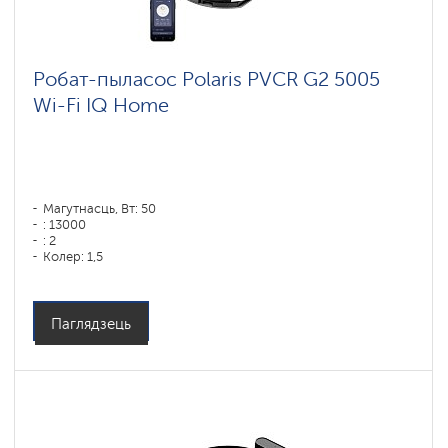
Робат-пыласос Polaris PVCR G2 5005
Wi-Fi IQ Home
Магутнасць, Вт: 50
: 13000
: 2
Колер: 1,5
Колер: белый
Тып уборкі: сухая і вільготная
Бакавыя шчоткі: 1
Паглядзець