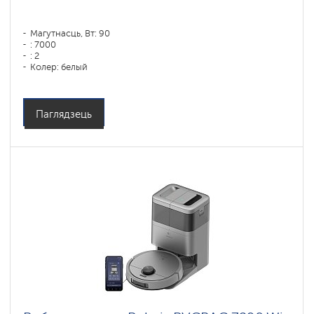
Магутнасць, Вт: 90
: 7000
: 2
Колер: белый
Тып уборкі: сухая, влажная, комбинированная
Бакавыя шчоткі: 1
Паглядзець