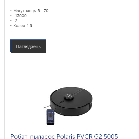
Магутнасць, Вт: 70
: 13000
: 2
Колер: 1,5
Колер: белый
Тып уборкі: сухая і вільготная
Бакавыя шчоткі: 1
Паглядзець
Робат-пыласос Polaris PVCR G2 5005