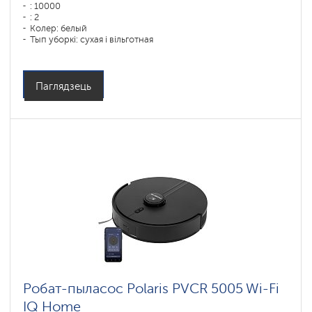
: 10000
: 2
Колер: белый
Тып уборкі: сухая і вільготная
Бакавыя шчоткі: 1
Паглядзець
Робат-пыласос Polaris PVCR 5005 Wi-Fi
IQ Home