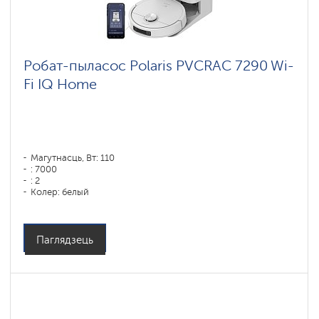
Робат-пыласос Polaris PVCRAC 7290 Wi-
Fi IQ Home
Магутнасць, Вт: 110
: 7000
: 2
Колер: белый
Тып уборкі: сухая, влажная, комбинированная
Бакавыя шчоткі: 1
Паглядзець