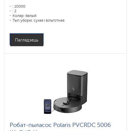
: 10000
: 2
Колер: белый
Тып уборкі: сухая і вільготная
Бакавыя шчоткі: 1
Паглядзець
Робат-пыласос Polaris PVCRDC 5006