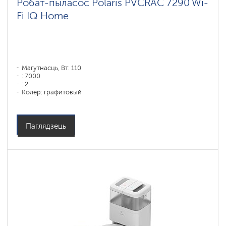
Робат-пыласос Polaris PVCRAC 7290 Wi-
Fi IQ Home
Магутнасць, Вт: 110
: 7000
: 2
Колер: графитовый
Тып уборкі: сухая, влажная, комбинированная
Бакавыя шчоткі: 1
Паглядзець