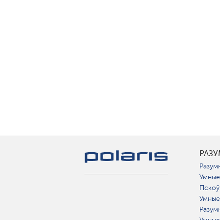
РАЗ
Разумн
Умные
Пскоў
Умные
Разум