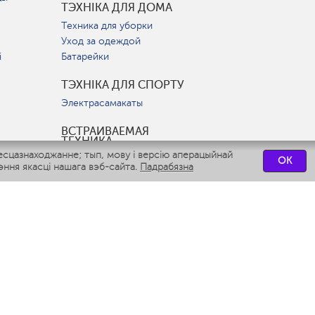
ТЭХНІКА ДЛЯ ДОМА
Техника для уборки
Уход за одеждой
і
Батарейки
ТЭХНІКА ДЛЯ СПОРТУ
Электрасамакаты
ВСТРАИВАЕМАЯ
ТЕХНИКА
есцазнаходжанне; тып, мову і версію аперацыйнай
Вытяжки
OK
ння якасці нашага вэб-сайта.
Падрабязна
Варочные панели
Духовые шкафы
Посудомоечные машины
СЭРВІСНЫЯ ЦЭНТРЫ
СВЯЗАТЬСЯ С НАМИ