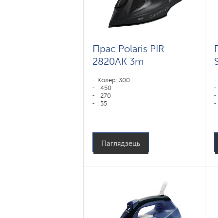
Прас Polaris PIR
2820AK 3m
Колер: 300
: 450
: 270
: 55
Тып падэшвы: PRO 6 X-Slide
Ceramic
Магутнасць, Вт: 2800
Паглядзець