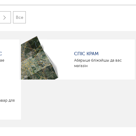
Все
С
СПІС КРАМ
нае
Абярыце бліжэйшы да вас
магазін
авар для