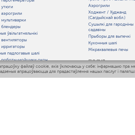
 парогенераторы
Аэрогрили
 утюги
Ходжент / Худжанд
 аэрогрили
(Сагдыйскай вобл.)
 мультиварки
Сушылкі для гародніны 
 блендеры
садавіны
ыя ўвільгатняльнікі
Прыборы для выпечкі
 вентиляторы
Кухонныя шалі
 ирригаторы
Мікрахвалевыя печы
ныя падлогавыя шалі
 роботы-мойщики окон
ПОСУД
рацоўку файлаў cookie, якія ўключаюць у сябе: інфармацыю пра м
ныя мультиварки
адзеныя апрацоўваюцца для прадастаўлення нашых паслуг і паляпшэ
Polaris IQ Home
АТ
атняльнікі
лятары
раачышчальнікі
ГАРАЧАЯ ЛІНІЯ