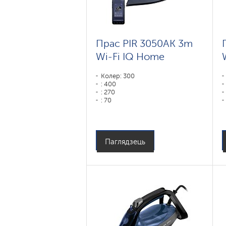
Прас PIR 3050AK 3m
Wi-Fi IQ Home
Колер: 300
: 400
: 270
: 70
Колер: маренго
Тып падэшвы: PRO 6 X-Slide
Ceramic
Магутнасць, Вт: 3000
Паглядзець