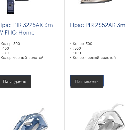
Прас PIR 3225AK 3m
Прас PIR 2852AK 3m
WIFI IQ Home
Колер: 300
Колер: 300
: 450
: 350
: 270
: 100
Колер: черный-золотой
Колер: черный-золотой
Тып падэшвы: PRO 6 X-Slide
Тып падэшвы: PRO 6 X-Slide
Ceramic
Ceramic
Магутнасць, Вт: 3200
Магутнасць, Вт: 2800
Паглядзець
Паглядзець