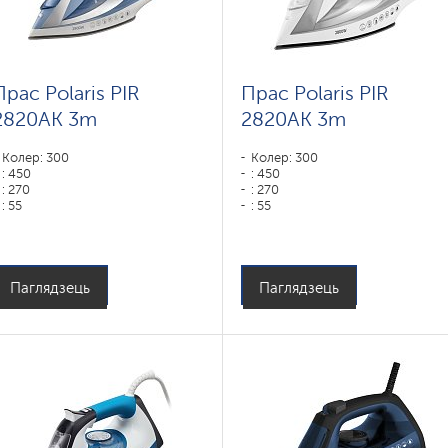
Прас Polaris PIR
Прас Polaris PIR
2820AK 3m
2820AK 3m
Колер: 300
Колер: 300
: 450
: 450
: 270
: 270
: 55
: 55
Колер: Белый-синий
Тып падэшвы: PRO 6 X-Slide
Тып падэшвы: PRO 6 X-Slide
Ceramic
Ceramic
Магутнасць, Вт: 2800
Магутнасць, Вт: 2800
Паглядзець
Паглядзець