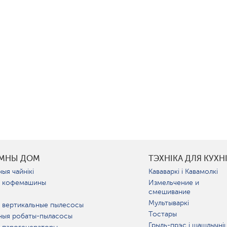
УМНЫ ДОМ
ТЭХНІКА ДЛЯ КУХН
ыя чайнікі
Кававаркі і Кавамолкі
 кофемашины
Измельчение и
смешивание
Мультываркі
 вертикальные пылесосы
Тостары
ныя робаты-пыласосы
Грыль-прэс і шашлычні