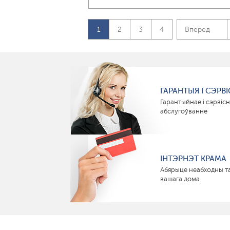
1
2
3
4
Вперед
ГАРАНТЫЯ І СЭРВІ
Гарантыйнае і сэрвіс
абслугоўванне
ІНТЭРНЭТ КРАМА
Абярыце неабходны т
вашага дома