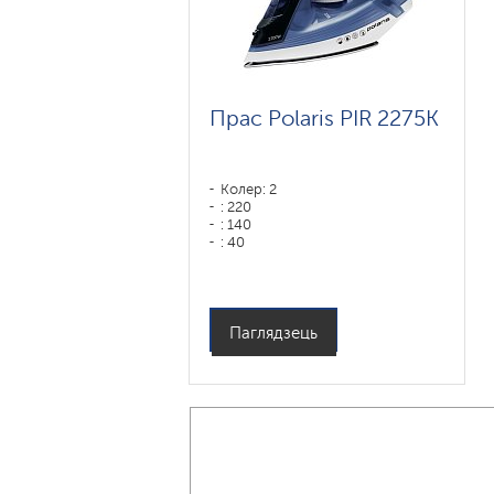
Прас Polaris PIR 2275K
Колер: 2
: 220
: 140
: 40
Колер: черный-синий
Тып падэшвы: Керамічнае
пакрыццё Easy-slide
Магутнасць, Вт: 2200
Паглядзець