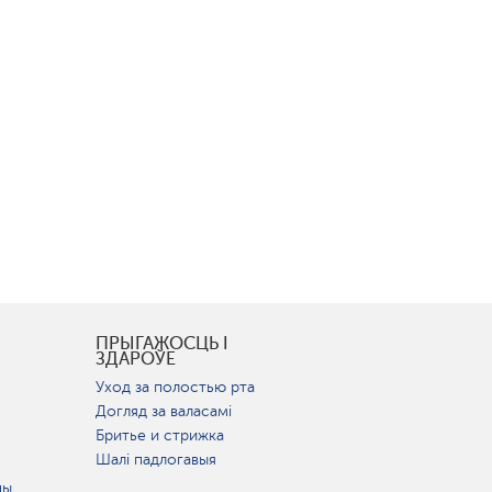
І
ПРЫГАЖОСЦЬ І
ЗДАРОЎЕ
Уход за полостью рта
Догляд за валасамі
Бритье и стрижка
Шалі падлогавыя
цы