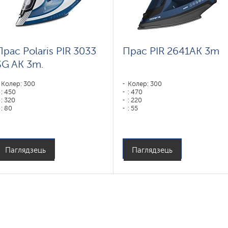
Прас Polaris PIR 3033
Прас PIR 2641AK 3m
SG AK 3m.
Колер: 300
Колер: 300
: 450
: 470
: 320
: 220
: 80
: 55
Колер: Белый-синий
Тып падэшвы: PRO 6 X-Slide
Тып падэшвы: PRO 6 X-Slide
Ceramic
Ceramic
Магутнасць, Вт: 2600
Магутнасць, Вт: 3000
Паглядзець
Паглядзець