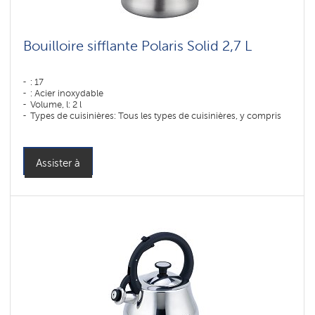
Accessoire
de
cuisine
Bouilloire sifflante Polaris Solid 2,7 L
Sections
: 17
d'archives
: Acier inoxydable
Volume, l: 2 l
Types de cuisinières: Tous les types de cuisinières, y compris
les cuisinières à induction
Assister à