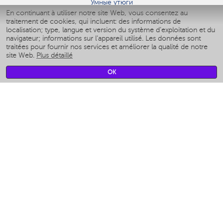
Умные утюги
En continuant à utiliser notre site Web, vous consentez au
Умные аэрогрили
traitement de cookies, qui incluent: des informations de
Умные мультиварки
localisation; type, langue et version du système d'exploitation et du
Умные блендеры
navigateur; informations sur l'appareil utilisé. Les données sont
Humidificateurs intelligents
traitées pour fournir nos services et améliorer la qualité de notre
site Web.
Plus détaillé
Умные вентиляторы
Умные ирригаторы
OK
Pèse-personne intelligent
Умные роботы-мойщики окон
Multicuiseur intelligent
Мерч Polaris IQ Home
CLIMAT
Humidificateurs
Ventilateurs
Filtre a air
APPAREILS DE CUISINE
Machines à café et moulins à café
Измельчение и смешивание
Multicuiseur