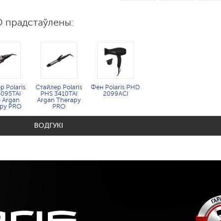
O прадстаўлены:
р Polaris
Стайлер Polaris
Фен Polaris PHD
5095TAi
PHS 3410TAi
2099ACi
 Argan
Argan Therapy
apy PRO
PRO
ВОДГУКІ