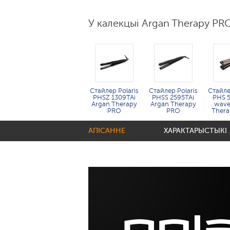
У калекцыі Argan Therapy PR
Стайлер Polaris
Стайлер Polaris
Стайле
PHSZ 1309TAi
PHSS 2595TAi
PHS 
Argan Therapy
Argan Therapy
wave
PRO
PRO​
Ther
АПІСАННЕ
ХАРАКТАРЫСТЫКІ