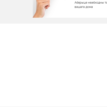
Абярыце неабходны т
вашага дома