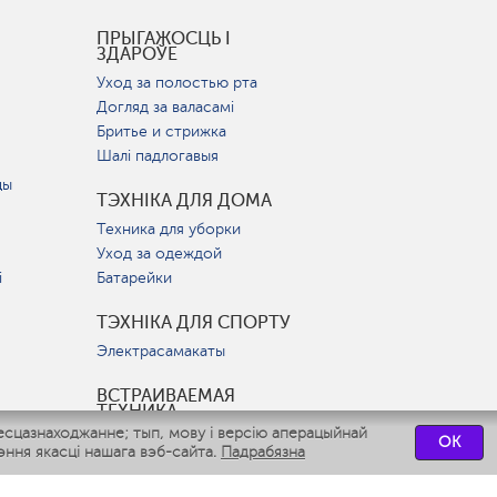
І
ПРЫГАЖОСЦЬ І
ЗДАРОЎЕ
Уход за полостью рта
Догляд за валасамі
Бритье и стрижка
Шалі падлогавыя
цы
ТЭХНІКА ДЛЯ ДОМА
Техника для уборки
Уход за одеждой
і
Батарейки
ТЭХНІКА ДЛЯ СПОРТУ
Электрасамакаты
ВСТРАИВАЕМАЯ
ТЕХНИКА
есцазнаходжанне; тып, мову і версію аперацыйнай
Вытяжки
OK
ння якасці нашага вэб-сайта.
Падрабязна
Варочные панели
Духовые шкафы