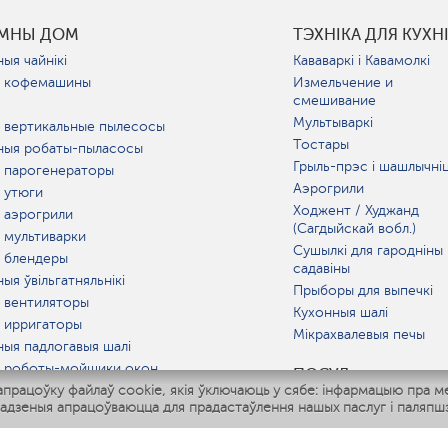
УМНЫ ДОМ
ТЭХНІКА ДЛЯ КУХН
ыя чайнікі
Кававаркі і Кавамолкі
 кофемашины
Измельчение и
смешивание
Мультываркі
 вертикальные пылесосы
Тостары
ныя робаты-пыласосы
Грыль-прэс і шашлычні
 парогенераторы
Аэрогрили
 утюги
Ходжент / Худжанд
 аэрогрили
(Сагдыйскай вобл.)
 мультиварки
Сушылкі для гародніны 
 блендеры
садавіны
ыя ўвільгатняльнікі
Прыборы для выпечкі
 вентиляторы
Кухонныя шалі
 ирригаторы
Мікрахвалевыя печы
ныя падлогавыя шалі
 роботы-мойщики окон
ПОСУД
рацоўку файлаў cookie, якія ўключаюць у сябе: інфармацыю пра м
ныя мультиварки
адзеныя апрацоўваюцца для прадастаўлення нашых паслуг і паляпшэ
Polaris IQ Home