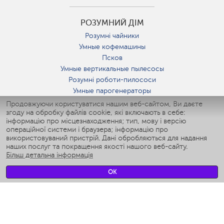
РОЗУМНИЙ ДІМ
Розумні чайники
Умные кофемашины
Псков
Умные вертикальные пылесосы
Розумні роботи-пилососи
Умные парогенераторы
Умные утюги
Продовжуючи користуватися нашим веб-сайтом, Ви даєте
згоду на обробку файлів cookie, які включають в себе:
Умные аэрогрили
інформацію про місцезнаходження; тип, мову і версію
Умные мультиварки
операційної системи і браузера; інформацію про
Умные блендеры
використовуваний пристрій. Дані обробляються для надання
Розумні зволожувачі
наших послуг та покращення якості нашого веб-сайту.
Більш детальна інформація
Умные вентиляторы
Умные ирригаторы
OK
Розумні підлогові ваги
Умные роботы-мойщики окон
Розумні мультиварки
Мерч Polaris IQ Home