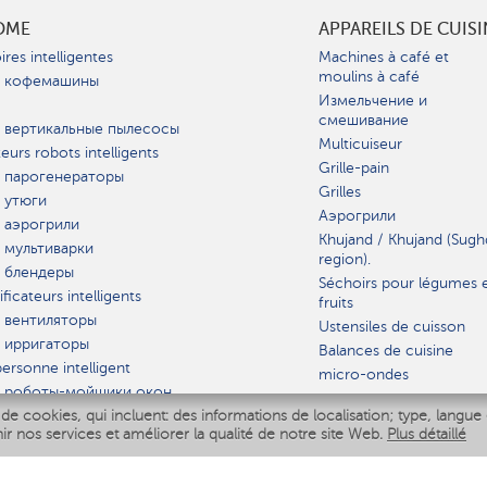
OME
APPAREILS DE CUIS
ires intelligentes
Machines à café et
moulins à café
 кофемашины
Измельчение и
смешивание
 вертикальные пылесосы
Multicuiseur
teurs robots intelligents
Grille-pain
 парогенераторы
Grilles
 утюги
Аэрогрили
 аэрогрили
Khujand / Khujand (Sugh
 мультиварки
region).
 блендеры
Séchoirs pour légumes 
ficateurs intelligents
fruits
 вентиляторы
Ustensiles de cuisson
 ирригаторы
Balances de cuisine
ersonne intelligent
micro-ondes
 роботы-мойщики окон
de cookies, qui incluent: des informations de localisation; type, langue 
iseur intelligent
VAISSELLE
nir nos services et améliorer la qualité de notre site Web.
Plus détaillé
Polaris IQ Home
AT