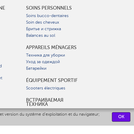
INE
SOINS PERSONNELS
Soins bucco-dentaires
Soin des cheveux
Бритье и стрижка
Balances au sol
APPAREILS MÉNAGERS
Техника для уборки
Уход за одеждой
d
Батарейки
et
ÉQUIPEMENT SPORTIF
Scooters électriques
ВСТРАИВАЕМАЯ
ТЕХНИКА
Вытяжки
et version du système d'exploitation et du navigateur;
OK
Варочные панели
Духовые шкафы
Посудомоечные машины