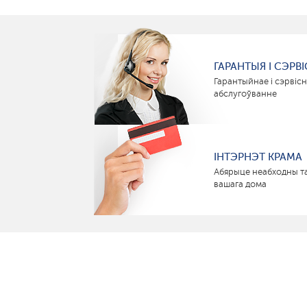
ГАРАНТЫЯ І СЭРВІ
Гарантыйнае і сэрвіс
абслугоўванне
ІНТЭРНЭТ КРАМА
Абярыце неабходны т
вашага дома