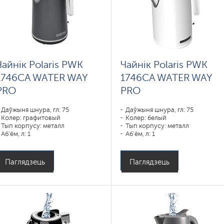
Чайнік Polaris PWK
Чайнік Polaris PWK
1746CA WATER WAY
1746CA WATER WAY
PRO
PRO
Даўжыня шнура, гл: 75
Даўжыня шнура, гл: 75
Колер: графитовый
Колер: белый
Тып корпусу: металл
Тып корпусу: металл
Аб'ём, л: 1
Аб'ём, л: 1
Магутнасць, Вт: 1850-2200
Магутнасць, Вт: 1850-2200
Паглядзець
Паглядзець