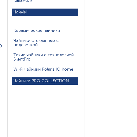
Кавамолкі
Чайнікі
Керамические чайники
Чайники стеклянные с
o
подсветкой
Тихие чайники с технологией
SilentPro
Wi-Fi чайники Polaris IQ home
Чайники PRO COLLECTION