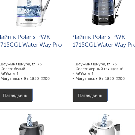
Чайнік Polaris PWK
Чайнік Polaris PWK
1715CGL Water Way Pro
1715CGL Water Way Pr
Даўжыня шнура, гл: 75
Даўжыня шнура, гл: 75
Колер: белый
Колер: черный глянцевый
Аб'ём, л: 1
Аб'ём, л: 1
Магутнасць, Вт: 1850-2200
Магутнасць, Вт: 1850-2200
Паглядзець
Паглядзець