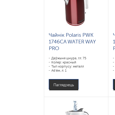
Чайнік Polaris PWK
1746CA WATER WAY
PRO
Даўжыня шнура, гл: 75
Колер: красный
Тып корпусу: металл
Аб'ём, л: 1
Магутнасць, Вт: 1850-2200
Паглядзець