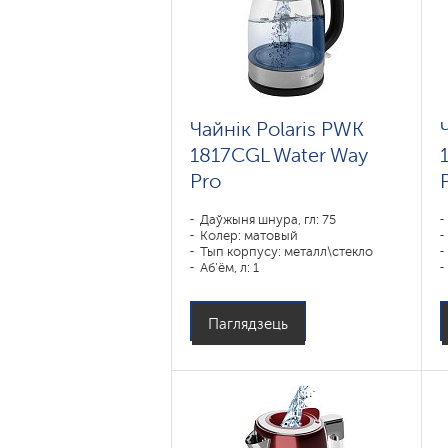
Чайнік Polaris PWK
1817CGL Water Way
Pro
Даўжыня шнура, гл: 75
Колер: матовый
Тып корпусу: металл\стекло
Аб'ём, л: 1
Магутнасць, Вт: 1850-2200
Паглядзець