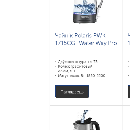
Чайнік Polaris PWK
1715CGL Water Way Pro
Даўжыня шнура, гл: 75
Колер: графитовый
Аб'ём, л: 1
Магутнасць, Вт: 1850-2200
Паглядзець