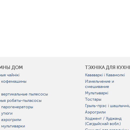
УМНЫ ДОМ
ТЭХНІКА ДЛЯ КУХН
ыя чайнікі
Кававаркі і Кавамолкі
 кофемашины
Измельчение и
смешивание
Мультываркі
 вертикальные пылесосы
Тостары
ныя робаты-пыласосы
Грыль-прэс і шашлычні
 парогенераторы
Аэрогрили
 утюги
Ходжент / Худжанд
 аэрогрили
(Сагдыйскай вобл.)
 мультиварки