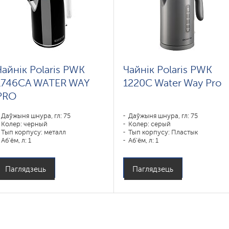
Чайнік Polaris PWK
Чайнік Polaris PWK
1746CA WATER WAY
1220C Water Way Pro
PRO
Даўжыня шнура, гл: 75
Даўжыня шнура, гл: 75
Колер: черный
Колер: серый
Тып корпусу: металл
Тып корпусу: Пластык
Аб'ём, л: 1
Аб'ём, л: 1
Магутнасць, Вт: 1850-2200
Магутнасць, Вт: 1850-2200
Паглядзець
Паглядзець