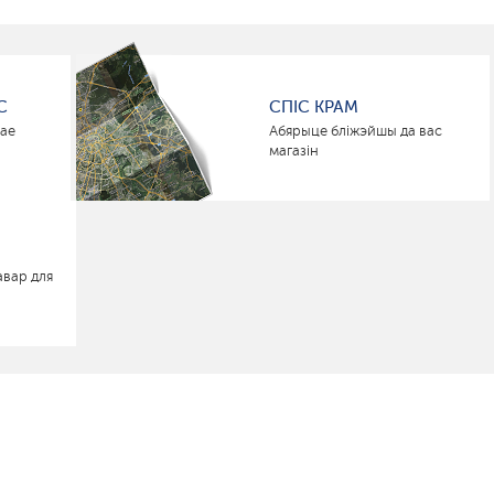
С
СПІС КРАМ
нае
Абярыце бліжэйшы да вас
магазін
авар для