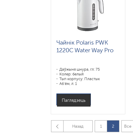
Чайнік Polaris PWK
1220C Water Way Pro
Даўжыня шнура, гл: 75
Колер: белый
Тып корпусу: Пластык
Аб'ём, л: 1
Магутнасць, Вт: 1850-2200
Паглядзець
Назад
1
2
Все