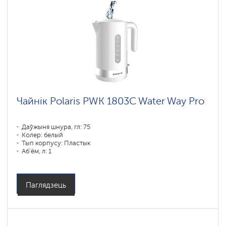
Чайнік Polaris PWK 1803C Water Way Pro
Даўжыня шнура, гл: 75
Колер: белый
Тып корпусу: Пластык
Аб'ём, л: 1
Магутнасць, Вт: 1850-2200
Паглядзець