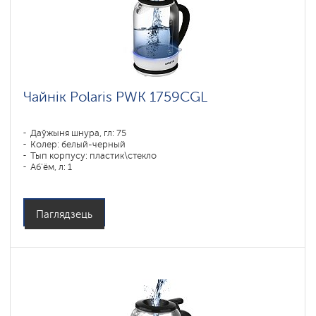
IQ
home
Чайники
PRO
COLLECTION
Чайнік Polaris PWK 1759CGL
Даўжыня шнура, гл: 75
Колер: белый-черный
Тып корпусу: пластик\стекло
Аб'ём, л: 1
Магутнасць, Вт: 1850-2200
Паглядзець