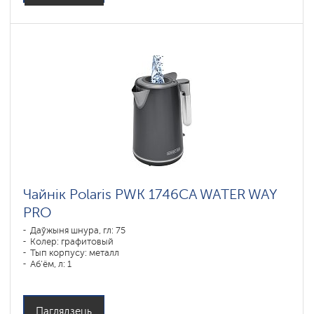
Чайнік Polaris PWK 1746CA WATER WAY
PRO
Даўжыня шнура, гл: 75
Колер: графитовый
Тып корпусу: металл
Аб'ём, л: 1
Магутнасць, Вт: 1850-2200
Паглядзець