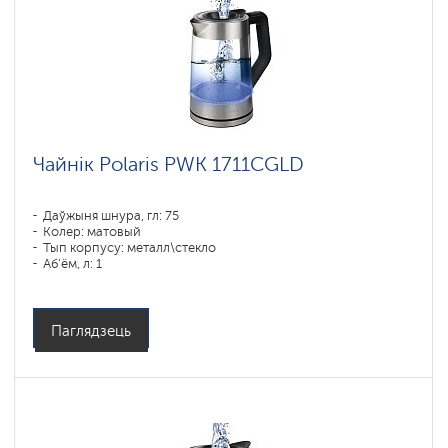
Чайнік Polaris PWK 1711CGLD
Даўжыня шнура, гл: 75
Колер: матовый
Тып корпусу: металл\стекло
Аб'ём, л: 1
Магутнасць, Вт: 1850-2200
Паглядзець