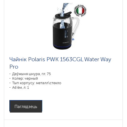
Чайнік Polaris PWK 1563CGL Water Way
Pro
Даўжыня шнура, гл: 75
Колер: черный
Тып корпусу: металл\стекло
Аб'ём, л: 1
Магутнасць, Вт: 1850-2200
Паглядзець