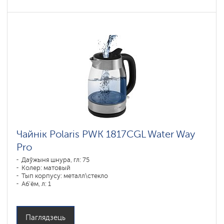
Чайнік Polaris PWK 1817CGL Water Way
Pro
Даўжыня шнура, гл: 75
Колер: матовый
Тып корпусу: металл\стекло
Аб'ём, л: 1
Магутнасць, Вт: 1850-2200
Паглядзець