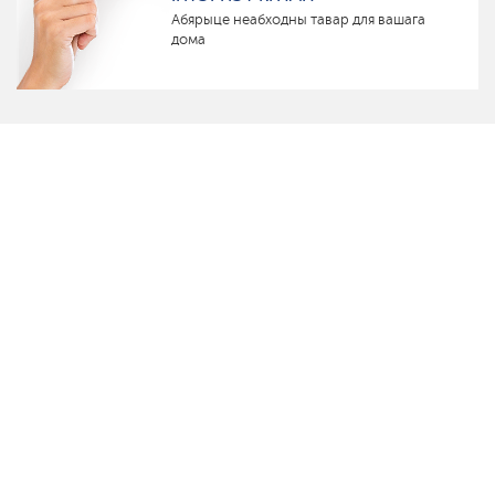
Абярыце неабходны тавар для вашага
дома