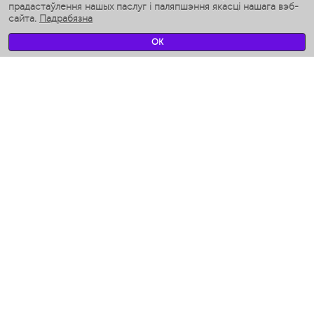
Разумныя ўвільгатняльнікі
прадастаўлення нашых паслуг і паляпшэння якасці нашага вэб-
сайта.
Падрабязна
Умные вентиляторы
Умные ирригаторы
OK
Разумныя падлогавыя шалі
Умные роботы-мойщики окон
Разумныя мультиварки
Мерч Polaris IQ Home
КЛІМАТ
Увільгатняльнікі
Вентылятары
Паветраачышчальнікі
ТЭХНІКА ДЛЯ КУХНІ
Кававаркі і Кавамолкі
Измельчение и смешивание
Мультываркі
Тостары
Грыль-прэс і шашлычніцы
Аэрогрили
Ходжент / Худжанд (Сагдыйскай вобл.)