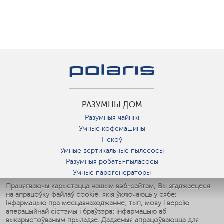
РАЗУМНЫ ДОМ
Разумныя чайнікі
Умные кофемашины
Пскоў
Умные вертикальные пылесосы
Разумныя робаты-пыласосы
Умные парогенераторы
Умные утюги
Працягваючы карыстацца нашым вэб-сайтам, Вы згаджаецеся
на апрацоўку файлаў cookie, якія ўключаюць у сябе:
Умные аэрогрили
інфармацыю пра месцазнаходжанне; тып, мову і версію
Умные мультиварки
аперацыйнай сістэмы і браўзэра; інфармацыю аб
Умные блендеры
выкарыстоўваным прыладзе. Дадзеныя апрацоўваюцца для