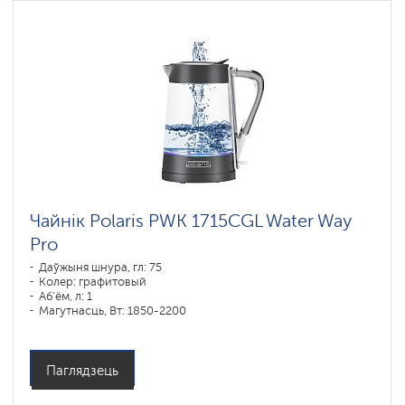
Чайнік Polaris PWK 1715CGL Water Way
Pro
Даўжыня шнура, гл: 75
Колер: графитовый
Аб'ём, л: 1
Магутнасць, Вт: 1850-2200
Паглядзець