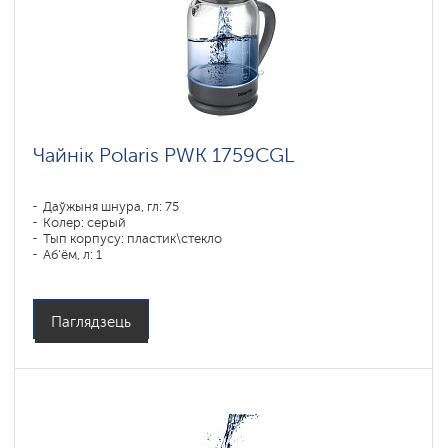
Чайнік Polaris PWK 1759CGL
Даўжыня шнура, гл: 75
Колер: серый
Тып корпусу: пластик\стекло
Аб'ём, л: 1
Магутнасць, Вт: 1850-2200
Паглядзець