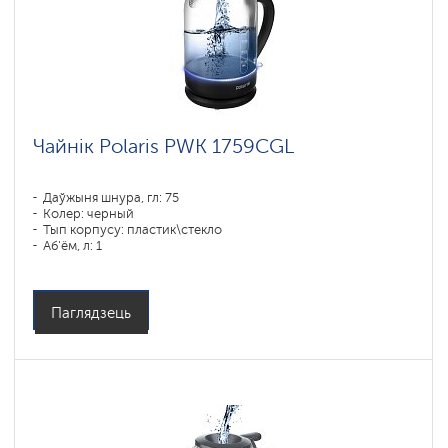
Чайнік Polaris PWK 1759CGL
Даўжыня шнура, гл: 75
Колер: черный
Тып корпусу: пластик\стекло
Аб'ём, л: 1
Магутнасць, Вт: 1850-2200
Паглядзець