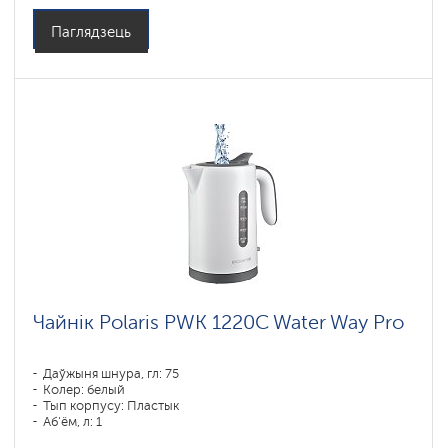
Паглядзець
Чайнік Polaris PWK 1220C Water Way Pro
Даўжыня шнура, гл: 75
Колер: белый
Тып корпусу: Пластык
Аб'ём, л: 1
Магутнасць, Вт: 1850-2200