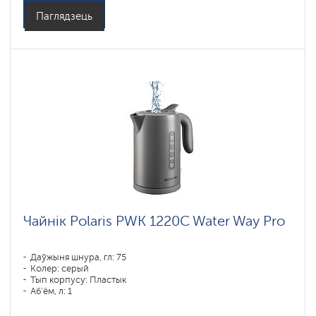
Паглядзець
Чайнік Polaris PWK 1220C Water Way Pro
Даўжыня шнура, гл: 75
Колер: серый
Тып корпусу: Пластык
Аб'ём, л: 1
Магутнасць, Вт: 1850-2200