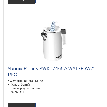
Чайнік Polaris PWK 1746CA WATER WAY
PRO
Даўжыня шнура, гл: 75
Колер: белый
Тып корпусу: металл
Аб'ём, л: 1
Магутнасць, Вт: 1850-2200