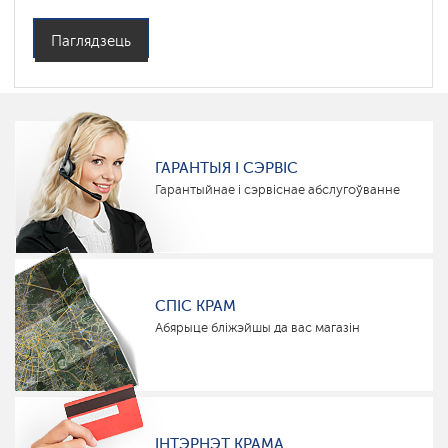
Паглядзець
ГАРАНТЫЯ І СЭРВІС
Гарантыйнае і сэрвіснае абслугоўванне
СПІС КРАМ
Абярыце бліжэйшы да вас магазін
ІНТЭРНЭТ КРАМА