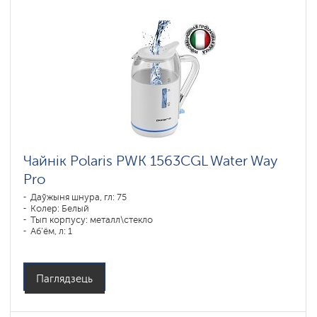
Чайнік Polaris PWK 1563CGL Water Way
Pro
Даўжыня шнура, гл: 75
Колер: Белый
Тып корпусу: металл\стекло
Аб'ём, л: 1
Магутнасць, Вт: 1850-2200
Паглядзець