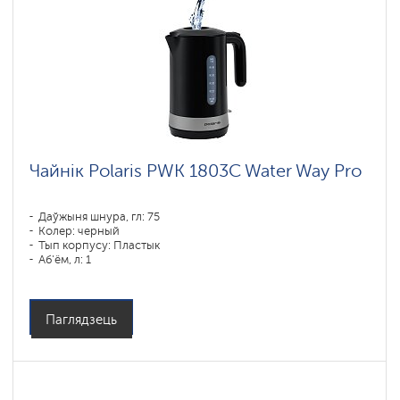
Чайнік Polaris PWK 1803C Water Way Pro
Даўжыня шнура, гл: 75
Колер: черный
Тып корпусу: Пластык
Аб'ём, л: 1
Магутнасць, Вт: 1850-2200
Паглядзець