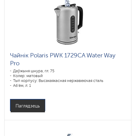
Чайнік Polaris PWK 1729CA Water Way
Pro
Даўжыня шнура, гл: 75
Колер: матовый
Тып корпусу: Высакаякасная нержавеючая сталь
Аб'ём, л: 1
Магутнасць, Вт: 1850-2200
Паглядзець