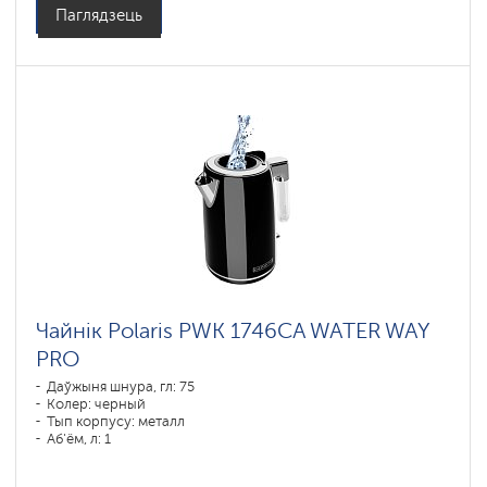
Паглядзець
Чайнік Polaris PWK 1746CA WATER WAY
PRO
Даўжыня шнура, гл: 75
Колер: черный
Тып корпусу: металл
Аб'ём, л: 1
Магутнасць, Вт: 1850-2200