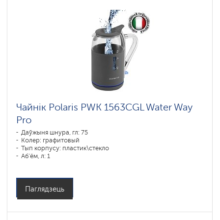
Чайнік Polaris PWK 1563CGL Water Way
Pro
Даўжыня шнура, гл: 75
Колер: графитовый
Тып корпусу: пластик\стекло
Аб'ём, л: 1
Магутнасць, Вт: 1850-2200
Паглядзець