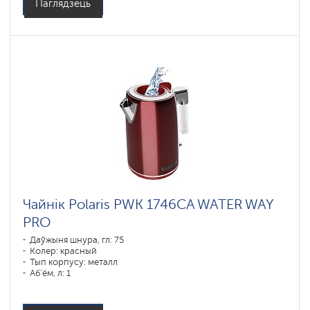
Паглядзець
Чайнік Polaris PWK 1746CA WATER WAY
PRO
Даўжыня шнура, гл: 75
Колер: красный
Тып корпусу: металл
Аб'ём, л: 1
Магутнасць, Вт: 1850-2200