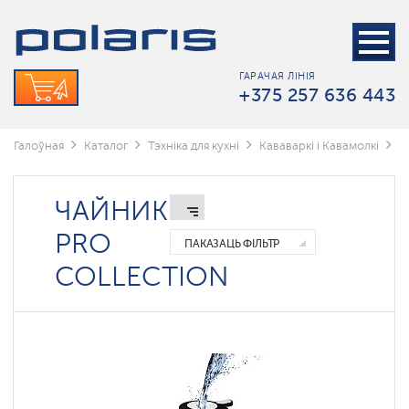
Кофемашины
Кававаркі
ГАРАЧАЯ ЛІНІЯ
Кавамолкі
+375 257 636 443
Чайнікі
Галоўная
Каталог
Тэхніка для кухні
Кававаркі і Кавамолкі
Ч
Керамические
чайники
ЧАЙНИКИ
Чайники
стеклянные
PRO
с
ПАКАЗАЦЬ ФІЛЬТР
подсветкой
COLLECTION
Тихие
чайники
с
технологией
SilentPro
Wi-
Fi
чайники
Polaris