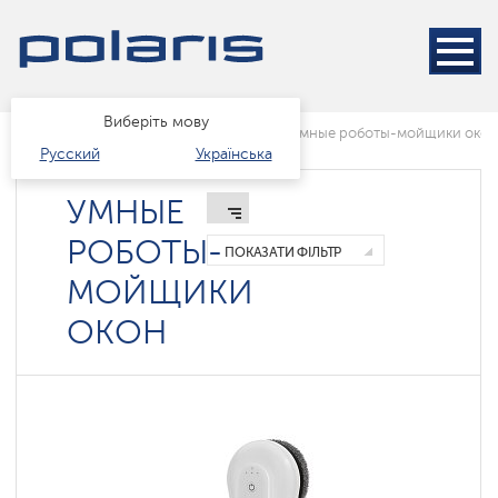
Виберіть мову
Головна
Каталог
розумний дім
Умные роботы-мойщики окон
Русский
Українська
УМНЫЕ
РОБОТЫ-
ПОКАЗАТИ ФІЛЬТР
МОЙЩИКИ
ОКОН