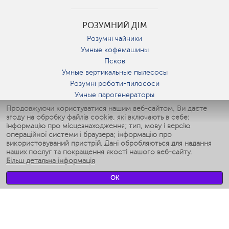
РОЗУМНИЙ ДІМ
Розумні чайники
Умные кофемашины
Псков
Умные вертикальные пылесосы
Розумні роботи-пилососи
Умные парогенераторы
Умные утюги
Продовжуючи користуватися нашим веб-сайтом, Ви даєте
згоду на обробку файлів cookie, які включають в себе:
Умные аэрогрили
інформацію про місцезнаходження; тип, мову і версію
Умные мультиварки
операційної системи і браузера; інформацію про
Умные блендеры
використовуваний пристрій. Дані обробляються для надання
Розумні зволожувачі
наших послуг та покращення якості нашого веб-сайту.
Більш детальна інформація
Умные вентиляторы
Умные ирригаторы
OK
Розумні підлогові ваги
Умные роботы-мойщики окон
Розумні мультиварки
Мерч Polaris IQ Home