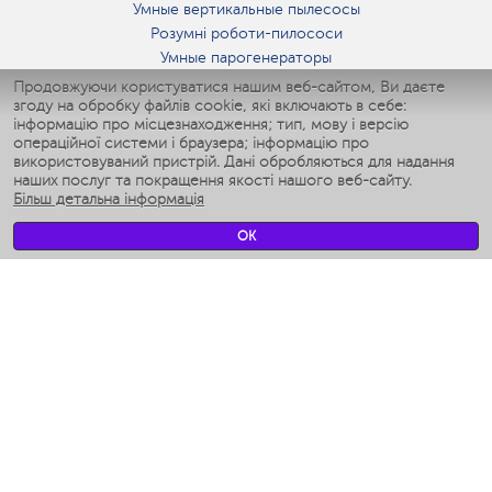
Умные вертикальные пылесосы
Розумні роботи-пилососи
Умные парогенераторы
Умные утюги
Продовжуючи користуватися нашим веб-сайтом, Ви даєте
згоду на обробку файлів cookie, які включають в себе:
Умные аэрогрили
інформацію про місцезнаходження; тип, мову і версію
Умные мультиварки
операційної системи і браузера; інформацію про
Умные блендеры
використовуваний пристрій. Дані обробляються для надання
Розумні зволожувачі
наших послуг та покращення якості нашого веб-сайту.
Більш детальна інформація
Умные вентиляторы
Умные ирригаторы
OK
Розумні підлогові ваги
Умные роботы-мойщики окон
Розумні мультиварки
Мерч Polaris IQ Home
КЛІМАТ
зволожувачі
Вентилятори
очищувачі повітря
ТЕХНІКА ДЛЯ КУХНІ