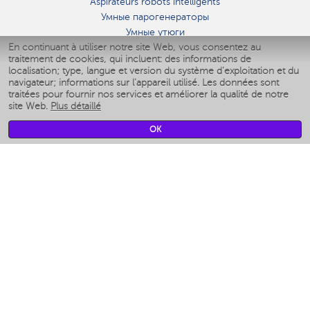
Aspirateurs robots intelligents
Умные парогенераторы
Умные утюги
En continuant à utiliser notre site Web, vous consentez au
Умные аэрогрили
traitement de cookies, qui incluent: des informations de
Умные мультиварки
localisation; type, langue et version du système d'exploitation et du
Умные блендеры
navigateur; informations sur l'appareil utilisé. Les données sont
Humidificateurs intelligents
traitées pour fournir nos services et améliorer la qualité de notre
site Web.
Plus détaillé
Умные вентиляторы
Умные ирригаторы
OK
Pèse-personne intelligent
Умные роботы-мойщики окон
Multicuiseur intelligent
Мерч Polaris IQ Home
CLIMAT
Humidificateurs
Ventilateurs
Filtre a air
APPAREILS DE CUISINE
Machines à café et moulins à café