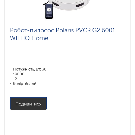
Робот-пилосос Polaris PVCR G2 6001
WIFI IQ Home
Потужність, Вт: 30
: 9000
: 2
Колір: белый
Тип збирання: суха і волога
Бічні щітки: 1
Подивитися