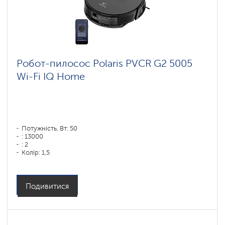
Робот-пилосос Polaris PVCR G2 5005
Wi-Fi IQ Home
Потужність, Вт: 50
: 13000
: 2
Колір: 1,5
Колір: черный
Тип збирання: суха і волога
Бічні щітки: 1
Подивитися