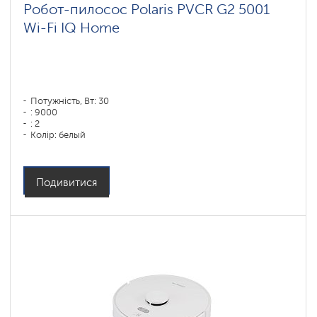
Робот-пилосос Polaris PVCR G2 5001
Wi-Fi IQ Home
Потужність, Вт: 30
: 9000
: 2
Колір: белый
Тип збирання: суха і волога
Бічні щітки: 1
Подивитися