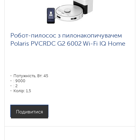
Робот-пилосос з пилонакопичувачем
Polaris PVCRDC G2 6002 Wi-Fi IQ Home
Потужність, Вт: 45
: 9000
: 2
Колір: 1,5
Колір: белый
Тип збирання: суха і волога
Бічні щітки: 1
Подивитися