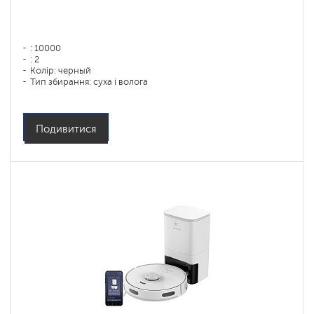
: 10000
: 2
Колір: черный
Тип збирання: суха і волога
Бічні щітки: 1
Подивитися