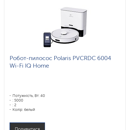
Робот-пилосос Polaris PVCRDC 6004
Wi-Fi IQ Home
Потужність, Вт: 40
: 5000
: 2
Колір: белый
Тип збирання: сухая, влажная, комбинированная
Бічні щітки: 1
Подивитися