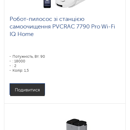
ковров
Wi-
Робот-пилосос зі станцією
Fi
самоочищення PVCRAC 7790 Pro Wi-Fi
роботы-
пылесосы
IQ Home
Polaris
IQ
home
Комплектующие
для
Потужність, Вт: 90
роботов
: 18000
пылесосов
: 2
Колір: 1,5
Колір: белый
Тип збирання: суха і волога
Бічні щітки: 1
Подивитися