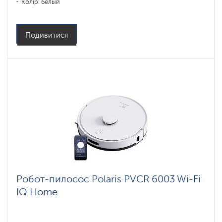
Колір: белый
Тип збирання: сухая, влажная, комбинированная
Бічні щітки: 2
Подивитися
Робот-пилосос Polaris PVCR 6003 Wi-Fi
IQ Home