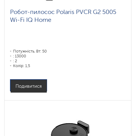
Робот-пилосос Polaris PVCR G2 5005
Wi-Fi IQ Home
Потужність, Вт: 50
: 13000
: 2
Колір: 1,5
Колір: белый
Тип збирання: суха і волога
Бічні щітки: 1
Подивитися