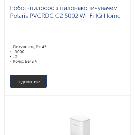
Робот-пилосос з пилонакопичувачем
Polaris PVCRDC G2 5002 Wi-Fi IQ Home
Потужність, Вт: 45
: 9000
: 2
Колір: Белый
Тип збирання: суха і волога
Бічні щітки: 1
Подивитися