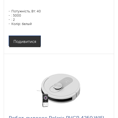
Потужність, Вт: 40
: 5000
: 2
Колір: белый
Тип збирання: сухая, влажная, комбинированная
Бічні щітки: 1
Подивитися