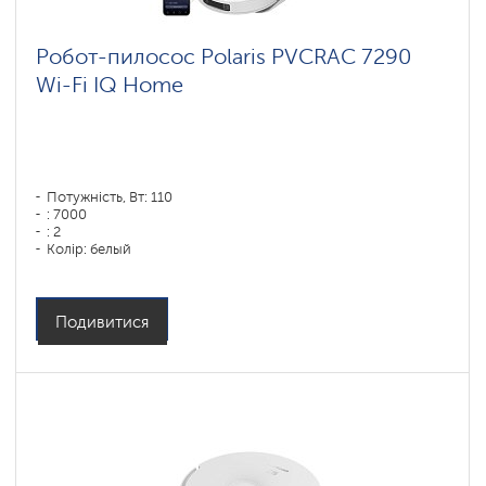
Робот-пилосос Polaris PVCRAC 7290
Wi-Fi IQ Home
Потужність, Вт: 110
: 7000
: 2
Колір: белый
Тип збирання: сухая, влажная, комбинированная
Бічні щітки: 1
Подивитися