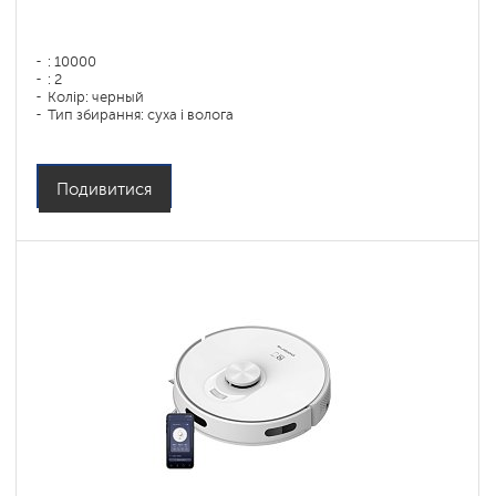
: 10000
: 2
Колір: черный
Тип збирання: суха і волога
Бічні щітки: 1
Подивитися