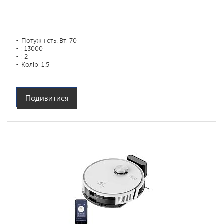
Потужність, Вт: 70
: 13000
: 2
Колір: 1,5
Колір: черный
Тип збирання: суха і волога
Бічні щітки: 1
Подивитися