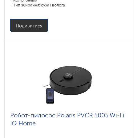
Колір: белый
Тип збирання: суха і волога
Бічні щітки: 1
Подивитися
Робот-пилосос Polaris PVCR 5005 Wi-Fi
IQ Home