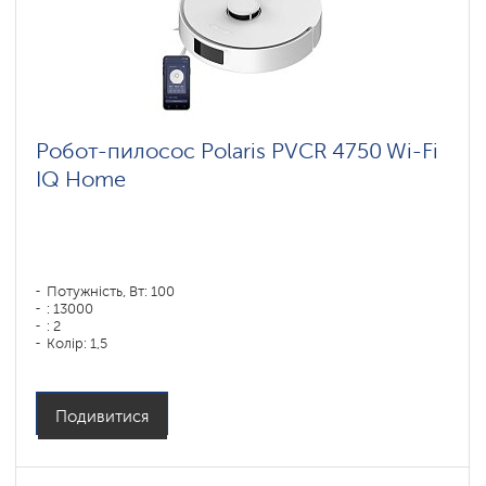
Робот-пилосос Polaris PVCR 4750 Wi-Fi
IQ Home
Потужність, Вт: 100
: 13000
: 2
Колір: 1,5
Колір: белый
Тип збирання: суха і волога
Бічні щітки: 1
Подивитися