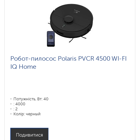
Робот-пилосос Polaris PVCR 4500 WI-FI
IQ Home
Потужність, Вт: 40
: 4000
: 2
Колір: черный
Тип збирання: сухая, влажная, комбинированная
Бічні щітки: 2
Подивитися