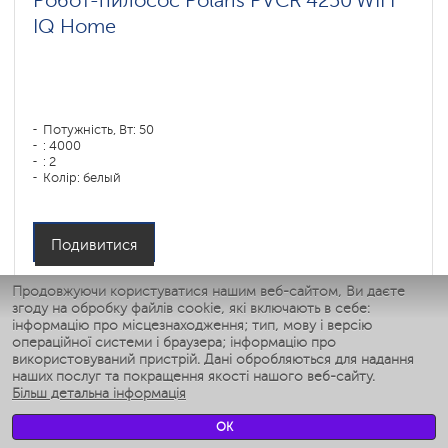
Робот-пилосос Polaris PVCR 4250 WIFI
IQ Home
Потужність, Вт: 50
: 4000
: 2
Колір: белый
Тип збирання: сухая, влажная, комбинированная
Бічні щітки: 1
Подивитися
Продовжуючи користуватися нашим веб-сайтом, Ви даєте
згоду на обробку файлів cookie, які включають в себе:
інформацію про місцезнаходження; тип, мову і версію
операційної системи і браузера; інформацію про
використовуваний пристрій. Дані обробляються для надання
наших послуг та покращення якості нашого веб-сайту.
Більш детальна інформація
OK