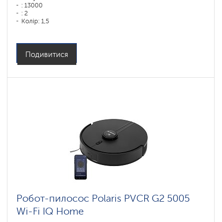
: 13000
: 2
Колір: 1,5
Колір: белый
Тип збирання: суха і волога
Бічні щітки: 1
Подивитися
Робот-пилосос Polaris PVCR G2 5005
Wi-Fi IQ Home