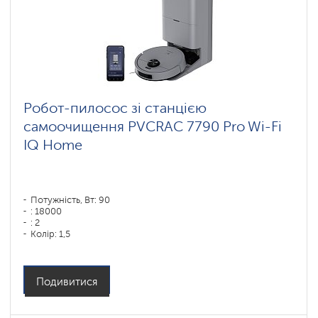
Робот-пилосос зі станцією
самоочищення PVCRAC 7790 Pro Wi-Fi
IQ Home
Потужність, Вт: 90
: 18000
: 2
Колір: 1,5
Колір: графитовый
Тип збирання: суха і волога
Бічні щітки: 1
Подивитися