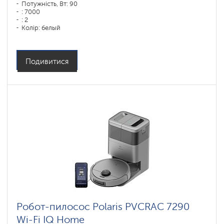
Потужність, Вт: 90
: 7000
: 2
Колір: белый
Тип збирання: сухая, влажная, комбинированная
Бічні щітки: 1
Подивитися
Робот-пилосос Polaris PVCRAC 7290
Wi-Fi IQ Home