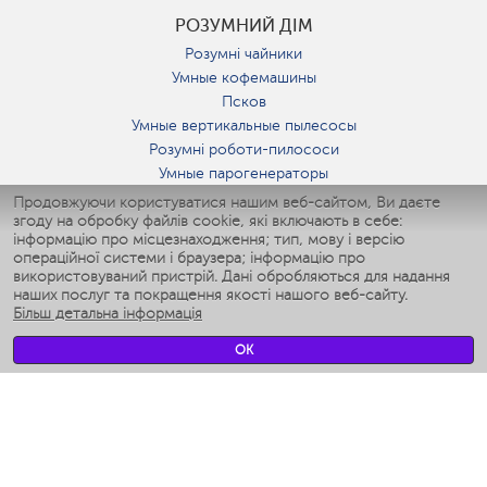
РОЗУМНИЙ ДІМ
Розумні чайники
Умные кофемашины
Псков
Умные вертикальные пылесосы
Розумні роботи-пилососи
Умные парогенераторы
Умные утюги
Продовжуючи користуватися нашим веб-сайтом, Ви даєте
згоду на обробку файлів cookie, які включають в себе:
Умные аэрогрили
інформацію про місцезнаходження; тип, мову і версію
Умные мультиварки
операційної системи і браузера; інформацію про
Умные блендеры
використовуваний пристрій. Дані обробляються для надання
Розумні зволожувачі
наших послуг та покращення якості нашого веб-сайту.
Більш детальна інформація
Умные вентиляторы
Умные ирригаторы
OK
Розумні підлогові ваги
Умные роботы-мойщики окон
Розумні мультиварки
Мерч Polaris IQ Home
КЛІМАТ