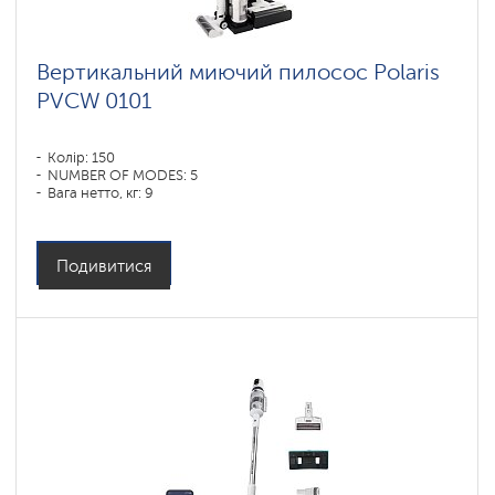
ковров
Шадринськ
Вертикальний миючий пилосос Polaris
PVCW 0101
Умные
вертикальные
пылесосы
Polaris
Колір: 150
IQ
NUMBER OF MODES: 5
home
Вага нетто, кг: 9
Комплектующие
для
беспроводных
пылесосов
Подивитися