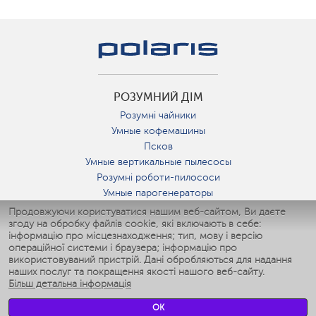
РОЗУМНИЙ ДІМ
Розумні чайники
Умные кофемашины
Псков
Умные вертикальные пылесосы
Розумні роботи-пилососи
Умные парогенераторы
Умные утюги
Продовжуючи користуватися нашим веб-сайтом, Ви даєте
згоду на обробку файлів cookie, які включають в себе:
Умные аэрогрили
інформацію про місцезнаходження; тип, мову і версію
Умные мультиварки
операційної системи і браузера; інформацію про
Умные блендеры
використовуваний пристрій. Дані обробляються для надання
Розумні зволожувачі
наших послуг та покращення якості нашого веб-сайту.
Більш детальна інформація
Умные вентиляторы
Умные ирригаторы
OK