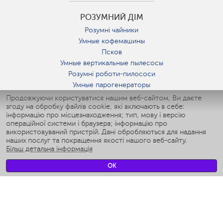
РОЗУМНИЙ ДІМ
Розумні чайники
Умные кофемашины
Псков
Умные вертикальные пылесосы
Розумні роботи-пилососи
Умные парогенераторы
Умные утюги
Продовжуючи користуватися нашим веб-сайтом, Ви даєте
згоду на обробку файлів cookie, які включають в себе:
Умные аэрогрили
інформацію про місцезнаходження; тип, мову і версію
Умные мультиварки
операційної системи і браузера; інформацію про
Умные блендеры
використовуваний пристрій. Дані обробляються для надання
Розумні зволожувачі
наших послуг та покращення якості нашого веб-сайту.
Більш детальна інформація
Умные вентиляторы
Умные ирригаторы
OK
Розумні підлогові ваги
Умные роботы-мойщики окон
Розумні мультиварки
Мерч Polaris IQ Home