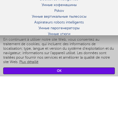
Умные кофемашины
Pskov
Умные вертикальные пылесосы
Aspirateurs robots intelligents
Умные парогенераторы
Умные утюги
En continuant à utiliser notre site Web, vous consentez au
Умные аэрогрили
traitement de cookies, qui incluent: des informations de
Умные мультиварки
localisation; type, langue et version du système d'exploitation et du
Умные блендеры
navigateur; informations sur l'appareil utilisé. Les données sont
Humidificateurs intelligents
traitées pour fournir nos services et améliorer la qualité de notre
site Web.
Plus détaillé
Умные вентиляторы
Умные ирригаторы
OK
Pèse-personne intelligent
Умные роботы-мойщики окон
Multicuiseur intelligent
Мерч Polaris IQ Home
CLIMAT
Humidificateurs
Ventilateurs