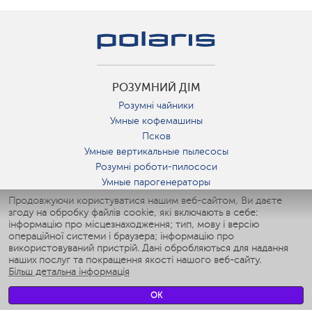
РОЗУМНИЙ ДІМ
Розумні чайники
Умные кофемашины
Псков
Умные вертикальные пылесосы
Розумні роботи-пилососи
Умные парогенераторы
Умные утюги
Продовжуючи користуватися нашим веб-сайтом, Ви даєте
згоду на обробку файлів cookie, які включають в себе:
Умные аэрогрили
інформацію про місцезнаходження; тип, мову і версію
Умные мультиварки
операційної системи і браузера; інформацію про
Умные блендеры
використовуваний пристрій. Дані обробляються для надання
Розумні зволожувачі
наших послуг та покращення якості нашого веб-сайту.
Більш детальна інформація
Умные вентиляторы
Умные ирригаторы
OK
Розумні підлогові ваги