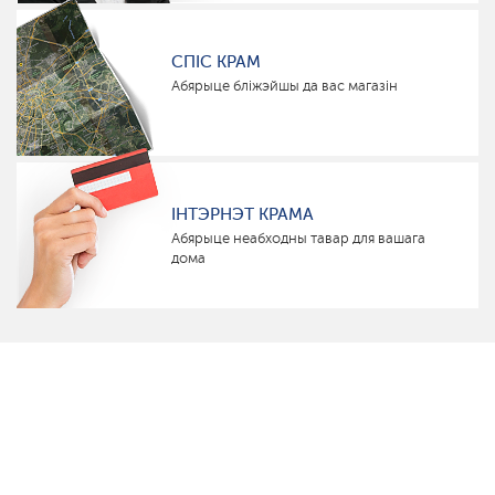
СПІС КРАМ
Абярыце бліжэйшы да вас магазін
ІНТЭРНЭТ КРАМА
Абярыце неабходны тавар для вашага
дома