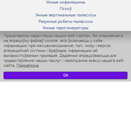
Умные кофемашины
Пскоў
Умные вертикальные пылесосы
Разумныя робаты-пыласосы
Умные парогенераторы
Умные утюги
Працягваючы карыстацца нашым вэб-сайтам, Вы згаджаецеся
на апрацоўку файлаў cookie, якія ўключаюць у сябе:
Умные аэрогрили
інфармацыю пра месцазнаходжанне; тып, мову і версію
Умные мультиварки
аперацыйнай сістэмы і браўзэра; інфармацыю аб
Умные блендеры
выкарыстоўваным прыладзе. Дадзеныя апрацоўваюцца для
Разумныя ўвільгатняльнікі
прадастаўлення нашых паслуг і паляпшэння якасці нашага вэб-
сайта.
Падрабязна
Умные вентиляторы
Умные ирригаторы
OK
Разумныя падлогавыя шалі
Умные роботы-мойщики окон
Разумныя мультиварки
Мерч Polaris IQ Home
КЛІМАТ
Увільгатняльнікі
Вентылятары
Паветраачышчальнікі