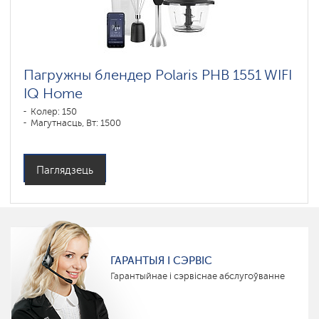
Пагружны блендер Polaris PHB 1551 WIFI
IQ Home
Колер: 150
Магутнасць, Вт: 1500
Паглядзець
ГАРАНТЫЯ І СЭРВІС
Гарантыйнае і сэрвіснае абслугоўванне