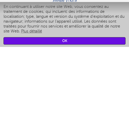
Умные утюги
En continuant à utiliser notre site Web, vous consentez au
Умные аэрогрили
traitement de cookies, qui incluent: des informations de
Умные мультиварки
localisation; type, langue et version du système d'exploitation et du
Умные блендеры
navigateur; informations sur l'appareil utilisé. Les données sont
Humidificateurs intelligents
traitées pour fournir nos services et améliorer la qualité de notre
site Web.
Plus détaillé
Умные вентиляторы
Умные ирригаторы
OK
Pèse-personne intelligent
Умные роботы-мойщики окон
Multicuiseur intelligent
Мерч Polaris IQ Home
CLIMAT
Humidificateurs
Ventilateurs
Filtre a air
APPAREILS DE CUISINE
Machines à café et moulins à café
Измельчение и смешивание
Multicuiseur