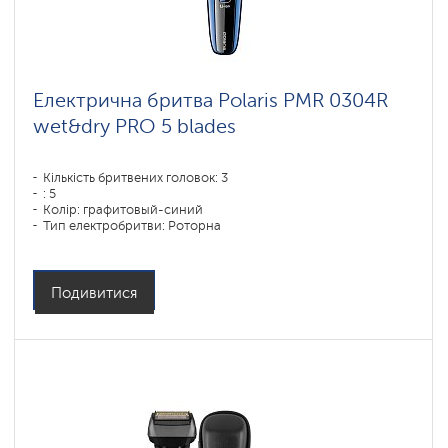
Електрична бритва Polaris PMR 0304R
wet&dry PRO 5 blades
Кількість бритвених головок: 3
: 5
Колір: графитовый-синий
Тип електробритви: Роторна
Спосіб гоління: влажное бритье,сухое бритье
Повторення контурів обличчя: есть
Час зарядки акумулятора: 1,5
Подивитися