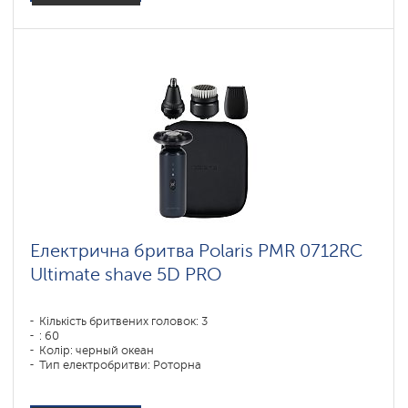
Електрична бритва Polaris PMR 0712RC
Ultimate shave 5D PRO
Кількість бритвених головок: 3
: 60
Колір: черный океан
Тип електробритви: Роторна
Спосіб гоління: влажное бритье,сухое бритье
Повторення контурів обличчя: 5D