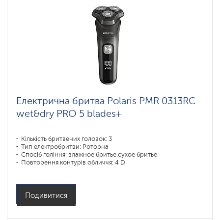
Електрична бритва Polaris PMR 0313RC
wet&dry PRO 5 blades+
Кількість бритвених головок: 3
Тип електробритви: Роторна
Спосіб гоління: влажное бритье,сухое бритье
Повторення контурів обличчя: 4 D
Час зарядки акумулятора: 2
Подивитися