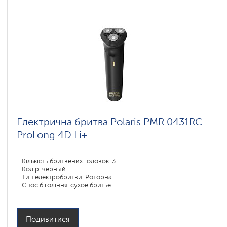
Електрична бритва Polaris PMR 0431RC
ProLong 4D Li+
Кількість бритвених головок: 3
Колір: черный
Тип електробритви: Роторна
Спосіб гоління: сухое бритье
Повторення контурів обличчя: 4D
Час зарядки акумулятора: 3
Подивитися