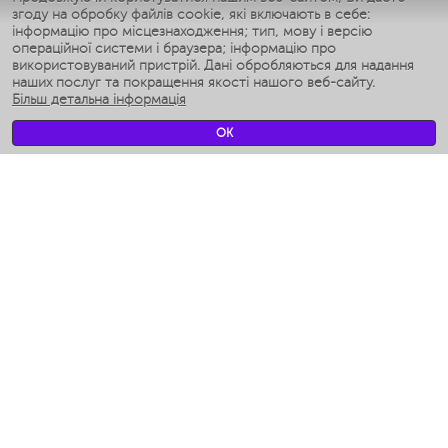
згоду на обробку файлів cookie, які включають в себе:
Умные аэрогрили
інформацію про місцезнаходження; тип, мову і версію
Умные мультиварки
операційної системи і браузера; інформацію про
Умные блендеры
використовуваний пристрій. Дані обробляються для надання
Розумні зволожувачі
наших послуг та покращення якості нашого веб-сайту.
Більш детальна інформація
Умные вентиляторы
Умные ирригаторы
OK
Розумні підлогові ваги
Умные роботы-мойщики окон
Розумні мультиварки
Мерч Polaris IQ Home
КЛІМАТ
зволожувачі
Вентилятори
очищувачі повітря
ТЕХНІКА ДЛЯ КУХНІ
Кавоварки і Кавомолки
Измельчение и смешивание
Мультиварки