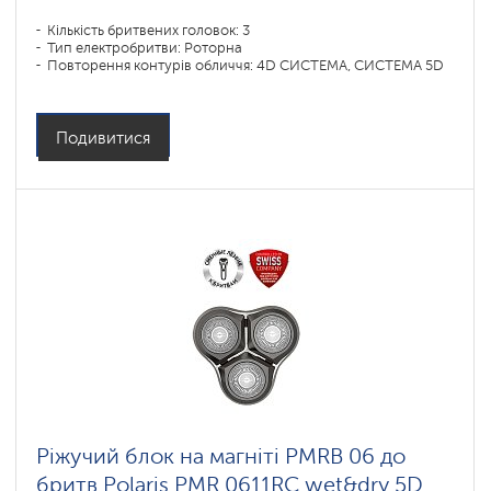
Кількість бритвених головок: 3
Тип електробритви: Роторна
Повторення контурів обличчя: 4D СИСТЕМА, СИСТЕМА 5D
Подивитися
Ріжучий блок на магніті PMRB 06 до
бритв Polaris PMR 0611RC wet&dry 5D