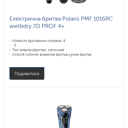
Електрична бритва Polaris PMF 1016RC
wet&dry 7D PROF 4+
Кількість бритвених головок: 4
: 5
Тип електробритви: сеточная
Спосіб гоління: влажное бритье,сухое бритье
Повторення контурів обличчя: 7D
Час зарядки акумулятора: 1,5
Подивитися