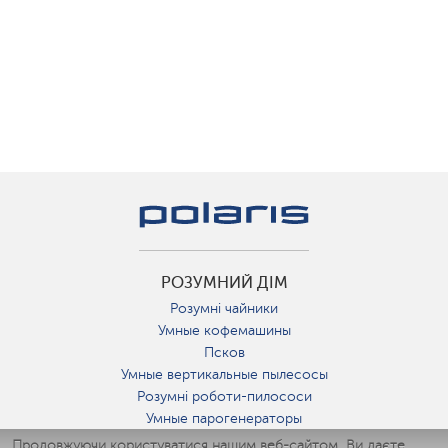
РОЗУМНИЙ ДІМ
Розумні чайники
Умные кофемашины
Псков
Умные вертикальные пылесосы
Розумні роботи-пилососи
Умные парогенераторы
Умные утюги
Продовжуючи користуватися нашим веб-сайтом, Ви даєте