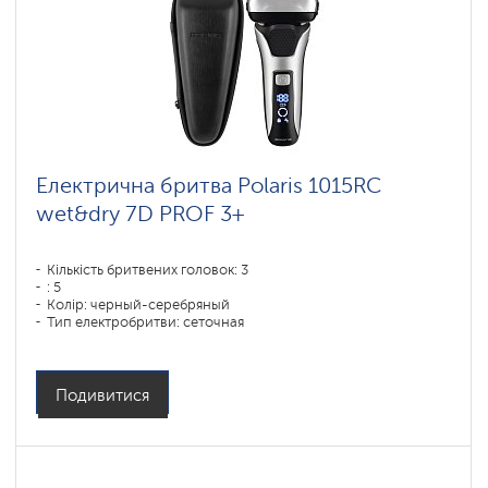
Електрична бритва Polaris 1015RC
wet&dry 7D PROF 3+
Кількість бритвених головок: 3
: 5
Колір: черный-серебряный
Тип електробритви: сеточная
Спосіб гоління: влажное бритье,сухое бритье
Повторення контурів обличчя: 7D
Час зарядки акумулятора: 1,5
Подивитися