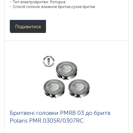
Тип електробритви: Роторна
Спосіб гоління: влажное бритье,сухое бритье
Повторення контурів обличчя: 5D
Час зарядки акумулятора: 1
Подивитися
Бритвені головки PMRB 03 до бритв
Polaris PMR 0305R/0307RC