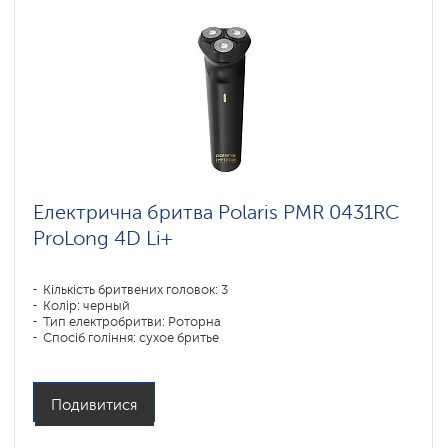
Електрична бритва Polaris PMR 0431RC
ProLong 4D Li+
Кількість бритвених головок: 3
Колір: черный
Тип електробритви: Роторна
Спосіб гоління: сухое бритье
Повторення контурів обличчя: 4D
Час зарядки акумулятора: 3
Подивитися