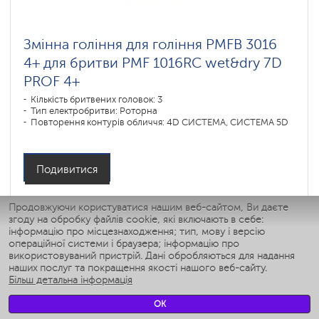
Змінна гоління для гоління PMFB 3016
4+ для бритви PMF 1016RC wet&dry 7D
PROF 4+
Кількість бритвених головок: 3
Тип електробритви: Роторна
Повторення контурів обличчя: 4D СИСТЕМА, СИСТЕМА 5D
Подивитися
Продовжуючи користуватися нашим веб-сайтом, Ви даєте
згоду на обробку файлів cookie, які включають в себе:
інформацію про місцезнаходження; тип, мову і версію
операційної системи і браузера; інформацію про
використовуваний пристрій. Дані обробляються для надання
наших послуг та покращення якості нашого веб-сайту.
Більш детальна інформація
OK