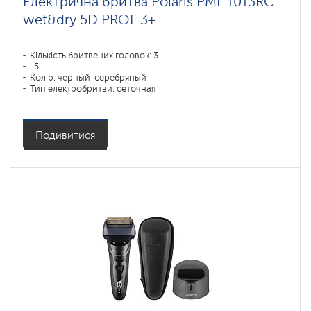
Електрична бритва Polaris PMF 1013RC
wet&dry 5D PROF 3+
Кількість бритвених головок: 3
: 5
Колір: черный-серебряный
Тип електробритви: сеточная
Спосіб гоління: влажное бритье,сухое бритье
Повторення контурів обличчя: 5D
Час зарядки акумулятора: 1,5
Подивитися