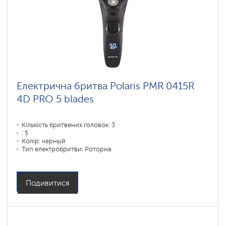
Електрична бритва Polaris PMR 0415R
4D PRO 5 blades
Кількість бритвених головок: 3
: 5
Колір: черный
Тип електробритви: Роторна
Спосіб гоління: влажное бритье,сухое бритье
Повторення контурів обличчя: 4D
Час зарядки акумулятора: 1,15
Подивитися