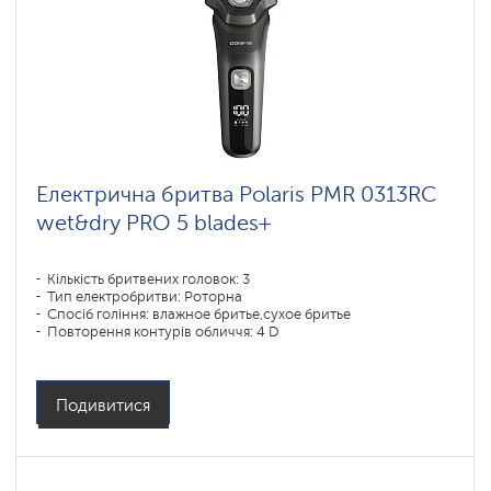
Електрична бритва Polaris PMR 0313RC
wet&dry PRO 5 blades+
Кількість бритвених головок: 3
Тип електробритви: Роторна
Спосіб гоління: влажное бритье,сухое бритье
Повторення контурів обличчя: 4 D
Час зарядки акумулятора: 2
Подивитися