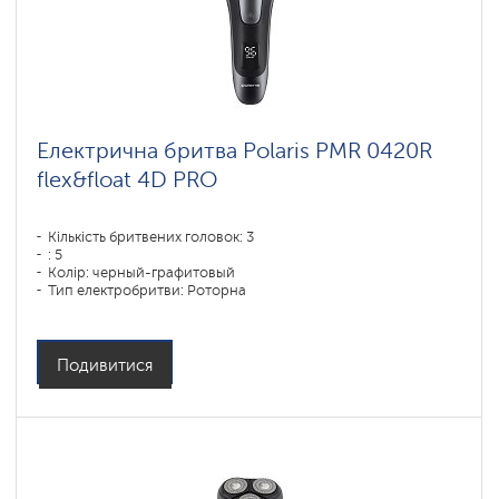
Електрична бритва Polaris PMR 0420R
flex&float 4D PRO
Кількість бритвених головок: 3
: 5
Колір: черный-графитовый
Тип електробритви: Роторна
Спосіб гоління: влажное бритье,сухое бритье
Повторення контурів обличчя: 4D
Час зарядки акумулятора: 1,5
Подивитися