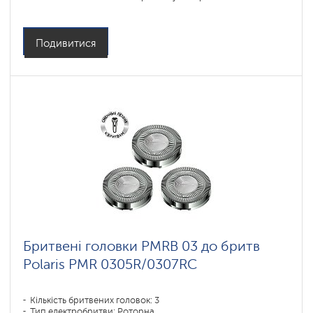
Повторення контурів обличчя: 5D
Час зарядки акумулятора: 1
Подивитися
Бритвені головки PMRB 03 до бритв
Polaris PMR 0305R/0307RC
Кількість бритвених головок: 3
Тип електробритви: Роторна