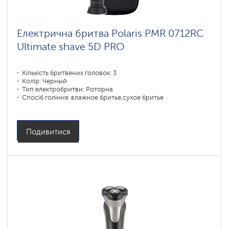
Електрична бритва Polaris PMR 0712RC
Ultimate shave 5D PRO
Кількість бритвених головок: 3
Колір: Черный
Тип електробритви: Роторна
Спосіб гоління: влажное бритье,сухое бритье
Повторення контурів обличчя: 5D
Час зарядки акумулятора: 3
Подивитися