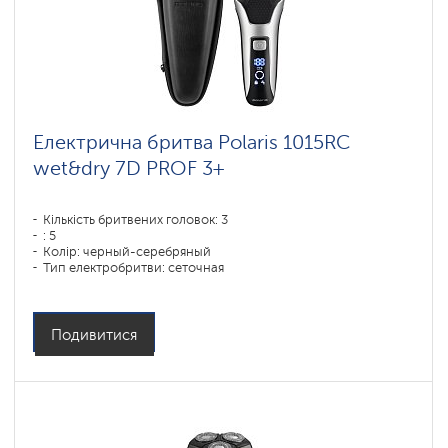
Електрична бритва Polaris 1015RC
wet&dry 7D PROF 3+
Кількість бритвених головок: 3
: 5
Колір: черный-серебряный
Тип електробритви: сеточная
Спосіб гоління: влажное бритье,сухое бритье
Повторення контурів обличчя: 7D
Час зарядки акумулятора: 1,5
Подивитися