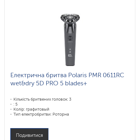
Електрична бритва Polaris PMR 0611RC
wet&dry 5D PRO 5 blades+
Кількість бритвених головок: 3
: 5
Колір: графитовый
Тип електробритви: Роторна
Спосіб гоління: влажное бритье,сухое бритье
Повторення контурів обличчя: 5D
Час зарядки акумулятора: 1,5
Подивитися