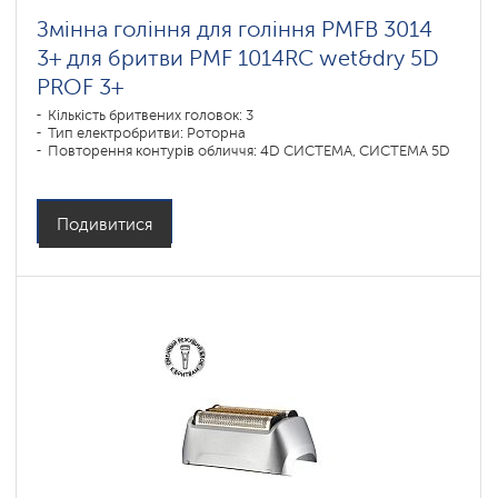
Змінна гоління для гоління PMFB 3014
3+ для бритви PMF 1014RC wet&dry 5D
PROF 3+
Кількість бритвених головок: 3
Тип електробритви: Роторна
Повторення контурів обличчя: 4D СИСТЕМА, СИСТЕМА 5D
Подивитися