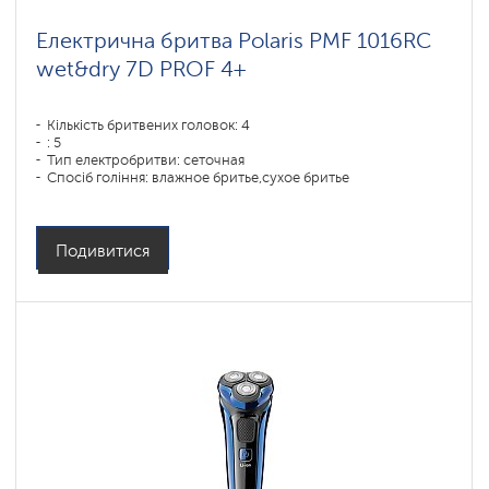
Електрична бритва Polaris PMF 1016RC
wet&dry 7D PROF 4+
Кількість бритвених головок: 4
: 5
Тип електробритви: сеточная
Спосіб гоління: влажное бритье,сухое бритье
Повторення контурів обличчя: 7D
Час зарядки акумулятора: 1,5
Подивитися