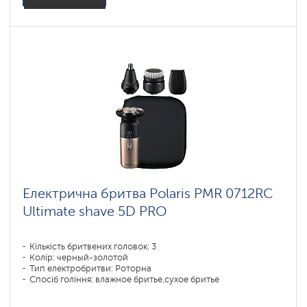
Електрична бритва Polaris PMR 0712RC
Ultimate shave 5D PRO
Кількість бритвених головок: 3
Колір: черный-золотой
Тип електробритви: Роторна
Спосіб гоління: влажное бритье,сухое бритье
Повторення контурів обличчя: 5D
Час зарядки акумулятора: 1