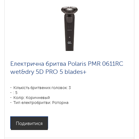
Електрична бритва Polaris PMR 0611RC
wet&dry 5D PRO 5 blades+
Кількість бритвених головок: 3
: 5
Колір: Коричневый
Тип електробритви: Роторна
Спосіб гоління: влажное бритье,сухое бритье
Повторення контурів обличчя: 5D
Час зарядки акумулятора: 1,5
Подивитися