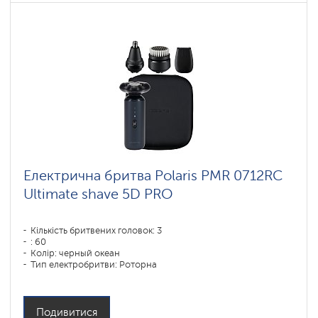
Електрична бритва Polaris PMR 0712RC
Ultimate shave 5D PRO
Кількість бритвених головок: 3
: 60
Колір: черный океан
Тип електробритви: Роторна
Спосіб гоління: влажное бритье,сухое бритье
Повторення контурів обличчя: 5D
Час зарядки акумулятора: 1
Подивитися