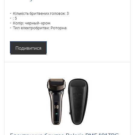
Кількість бритвених головок: 3
: 5
Колір: черный-хром
Тип електробритви: Роторна
Спосіб гоління: влажное бритье,сухое бритье
Повторення контурів обличчя: есть
Час зарядки акумулятора: 1,5
Подивитися