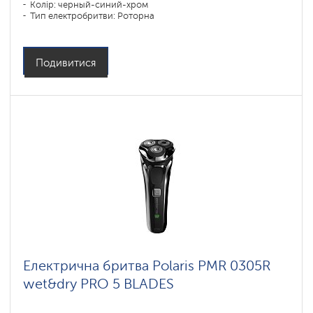
Колір: черный-синий-хром
Тип електробритви: Роторна
Спосіб гоління: влажное бритье,сухое бритье
Повторення контурів обличчя: есть
Час зарядки акумулятора: 1,5
Подивитися
Електрична бритва Polaris PMR 0305R
wet&dry PRO 5 BLADES