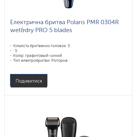
Електрична бритва Polaris PMR 0304R
wet&dry PRO 5 blades
Кількість бритвених головок: 3
: 5
Колір: графитовый-синий
Тип електробритви: Роторна
Спосіб гоління: влажное бритье,сухое бритье
Повторення контурів обличчя: есть
Час зарядки акумулятора: 1,5
Подивитися