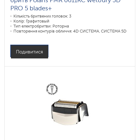
бритв Polaris PMR 0611RC wet&dry 5D
PRO 5 blades+
Кількість бритвених головок: 3
Колір: Графитовый
Тип електробритви: Роторна
Повторення контурів обличчя: 4D СИСТЕМА, СИСТЕМА 5D
Подивитися