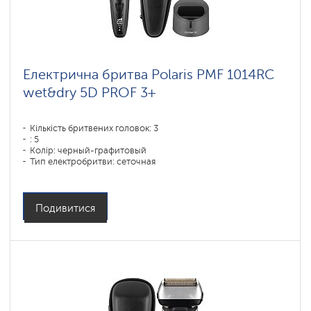
Електрична бритва Polaris PMF 1014RC
wet&dry 5D PROF 3+
Кількість бритвених головок: 3
: 5
Колір: черный-графитовый
Тип електробритви: сеточная
Спосіб гоління: влажное бритье,сухое бритье
Повторення контурів обличчя: 5D
Час зарядки акумулятора: 1,5
Подивитися