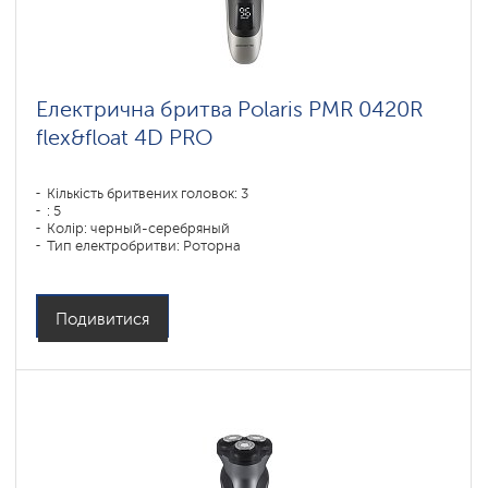
Електрична бритва Polaris PMR 0420R
flex&float 4D PRO
Кількість бритвених головок: 3
: 5
Колір: черный-серебряный
Тип електробритви: Роторна
Спосіб гоління: влажное бритье,сухое бритье
Повторення контурів обличчя: 4D
Час зарядки акумулятора: 1,5
Подивитися