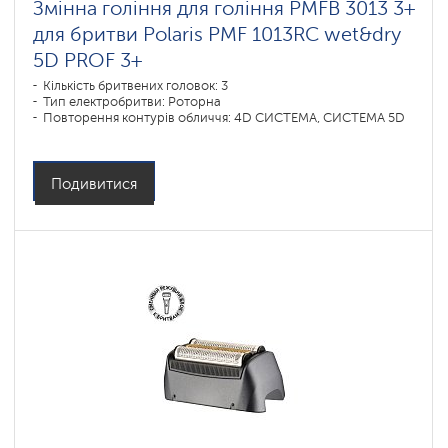
Змінна гоління для гоління PMFB 3013 3+
для бритви Polaris PMF 1013RC wet&dry
5D PROF 3+
Кількість бритвених головок: 3
Тип електробритви: Роторна
Повторення контурів обличчя: 4D СИСТЕМА, СИСТЕМА 5D
Подивитися