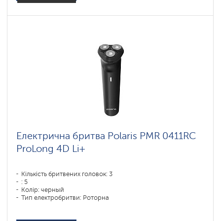
Електрична бритва Polaris PMR 0411RC
ProLong 4D Li+
Кількість бритвених головок: 3
: 5
Колір: черный
Тип електробритви: Роторна
Спосіб гоління: сухое бритье
Повторення контурів обличчя: 4D