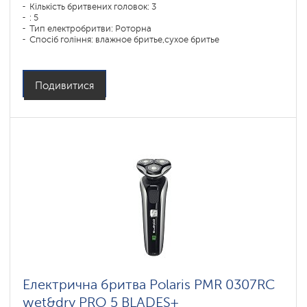
Кількість бритвених головок: 3
: 5
Тип електробритви: Роторна
Спосіб гоління: влажное бритье,сухое бритье
Повторення контурів обличчя: есть
Час зарядки акумулятора: 1,5
Подивитися
Електрична бритва Polaris PMR 0307RC
wet&dry PRO 5 BLADES+