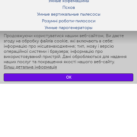
Умные кофемашины
Псков
Умные вертикальные пылесосы
Розумні роботи-пилососи
Умные парогенераторы
Умные утюги
Продовжуючи користуватися нашим веб-сайтом, Ви даєте
згоду на обробку файлів cookie, які включають в себе:
Умные аэрогрили
інформацію про місцезнаходження; тип, мову і версію
Умные мультиварки
операційної системи і браузера; інформацію про
Умные блендеры
використовуваний пристрій. Дані обробляються для надання
Розумні зволожувачі
наших послуг та покращення якості нашого веб-сайту.
Більш детальна інформація
Умные вентиляторы
Умные ирригаторы
OK
Розумні підлогові ваги
Умные роботы-мойщики окон
Розумні мультиварки
Мерч Polaris IQ Home
КЛІМАТ
зволожувачі
Вентилятори
очищувачі повітря