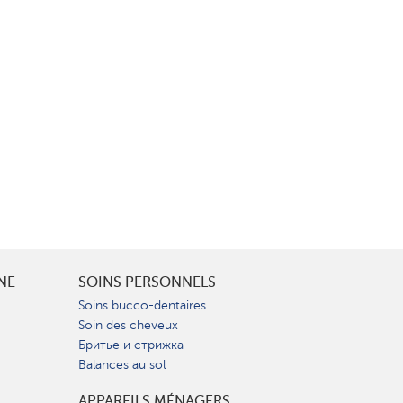
INE
SOINS PERSONNELS
Soins bucco-dentaires
Soin des cheveux
Бритье и стрижка
Balances au sol
APPAREILS MÉNAGERS