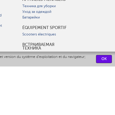
Техника для уборки
Уход за одеждой
d
Батарейки
et
ÉQUIPEMENT SPORTIF
Scooters électriques
ВСТРАИВАЕМАЯ
ТЕХНИКА
Вытяжки
et version du système d'exploitation et du navigateur;
OK
Варочные панели
Духовые шкафы
Посудомоечные машины
CENTRES DE SERVICES
СВЯЗАТЬСЯ С НАМИ