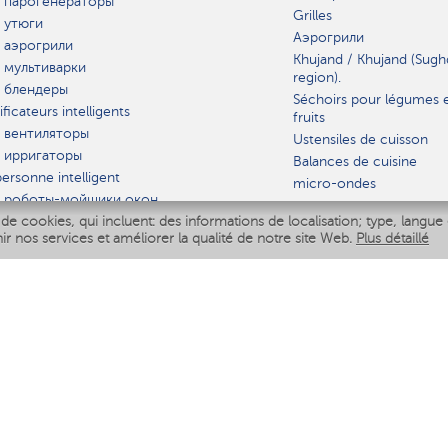
 парогенераторы
Grilles
 утюги
Аэрогрили
 аэрогрили
Khujand / Khujand (Sugh
 мультиварки
region).
 блендеры
Séchoirs pour légumes 
ficateurs intelligents
fruits
 вентиляторы
Ustensiles de cuisson
 ирригаторы
Balances de cuisine
ersonne intelligent
micro-ondes
 роботы-мойщики окон
de cookies, qui incluent: des informations de localisation; type, langue 
iseur intelligent
VAISSELLE
nir nos services et améliorer la qualité de notre site Web.
Plus détaillé
Polaris IQ Home
AT
ficateurs
ateurs
 air