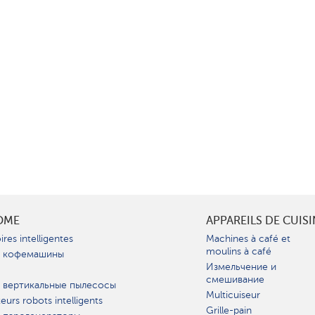
OME
APPAREILS DE CUIS
ires intelligentes
Machines à café et
moulins à café
 кофемашины
Измельчение и
смешивание
 вертикальные пылесосы
Multicuiseur
teurs robots intelligents
Grille-pain