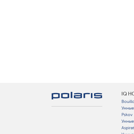
IQ H
Bouillo
Умные
Pskov
Умные
Aspira