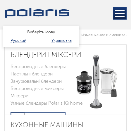
Виберіть мову
Головна
Каталог
Техніка для кухні
Измельчение и смешивани
Русский
Українська
БЛЕНДЕРИ І МІКСЕРИ
Беспроводные блендеры
Настільні блендери
Занурювальні блендери
Беспроводные миксеры
Міксери
Умные блендеры Polaris IQ home
КУХОННЫЕ МАШИНЫ