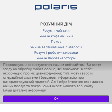
РОЗУМНИЙ ДІМ
Розумні чайники
Умные кофемашины
Псков
Умные вертикальные пылесосы
Розумні роботи-пилососи
Умные парогенераторы
Умные утюги
Продовжуючи користуватися нашим веб-сайтом, Ви даєте
згоду на обробку файлів cookie, які включають в себе:
Умные аэрогрили
інформацію про місцезнаходження; тип, мову і версію
Умные мультиварки
операційної системи і браузера; інформацію про
Умные блендеры
використовуваний пристрій. Дані обробляються для надання
Розумні зволожувачі
наших послуг та покращення якості нашого веб-сайту.
Більш детальна інформація
Умные вентиляторы
Умные ирригаторы
OK
Розумні підлогові ваги
Умные роботы-мойщики окон