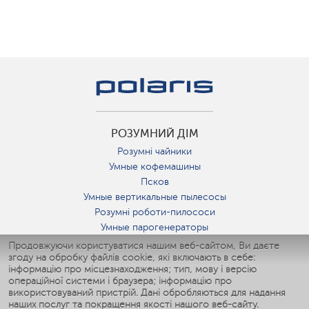
РОЗУМНИЙ ДІМ
Розумні чайники
Умные кофемашины
Псков
Умные вертикальные пылесосы
Розумні роботи-пилососи
Умные парогенераторы
Умные утюги
Продовжуючи користуватися нашим веб-сайтом, Ви даєте
згоду на обробку файлів cookie, які включають в себе:
Умные аэрогрили
інформацію про місцезнаходження; тип, мову і версію
Умные мультиварки
операційної системи і браузера; інформацію про
Умные блендеры
використовуваний пристрій. Дані обробляються для надання
Розумні зволожувачі
наших послуг та покращення якості нашого веб-сайту.