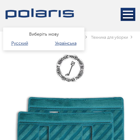
Виберіть мову
Головна
Каталог
Техніка для дому
Техника для уборки
П
Русский
Українська