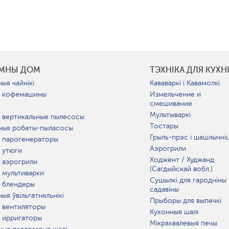
УМНЫ ДОМ
ТЭХНІКА ДЛЯ КУХН
ыя чайнікі
Кававаркі і Кавамолкі
 кофемашины
Измельчение и
смешивание
Мультываркі
 вертикальные пылесосы
Тостары
ныя робаты-пыласосы
Грыль-прэс і шашлычні
 парогенераторы
Аэрогрили
 утюги
Ходжент / Худжанд
 аэрогрили
(Сагдыйскай вобл.)
 мультиварки
Сушылкі для гародніны 
 блендеры
садавіны
ыя ўвільгатняльнікі
Прыборы для выпечкі
 вентиляторы
Кухонныя шалі
 ирригаторы
Мікрахвалевыя печы