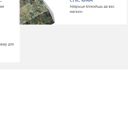
С
СПІС КРАМ
нае
Абярыце бліжэйшы да вас
магазін
авар для