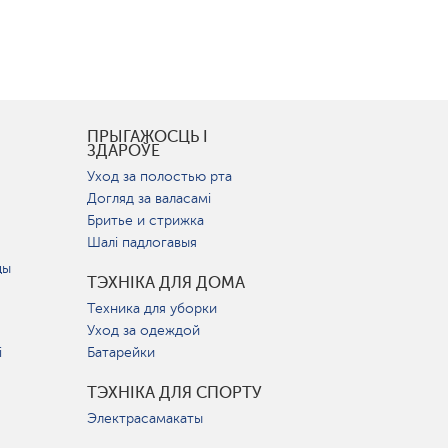
І
ПРЫГАЖОСЦЬ І
ЗДАРОЎЕ
Уход за полостью рта
Догляд за валасамі
Бритье и стрижка
Шалі падлогавыя
цы
ТЭХНІКА ДЛЯ ДОМА
Техника для уборки
Уход за одеждой
і
Батарейки
ТЭХНІКА ДЛЯ СПОРТУ
Электрасамакаты