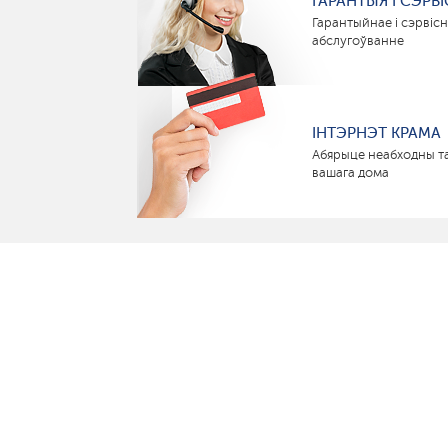
ГАРАНТЫЯ І СЭРВІ
Гарантыйнае і сэрвіс
абслугоўванне
ІНТЭРНЭТ КРАМА
Абярыце неабходны т
вашага дома