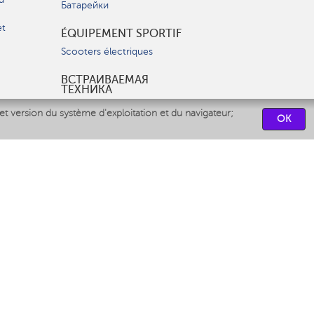
Батарейки
et
ÉQUIPEMENT SPORTIF
Scooters électriques
ВСТРАИВАЕМАЯ
ТЕХНИКА
Вытяжки
et version du système d'exploitation et du navigateur;
OK
Варочные панели
Духовые шкафы
Посудомоечные машины
CENTRES DE SERVICES
СВЯЗАТЬСЯ С НАМИ