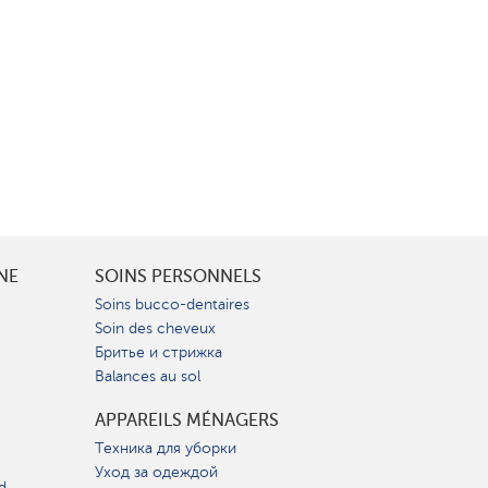
INE
SOINS PERSONNELS
Soins bucco-dentaires
Soin des cheveux
Бритье и стрижка
Balances au sol
APPAREILS MÉNAGERS
Техника для уборки
Уход за одеждой
d