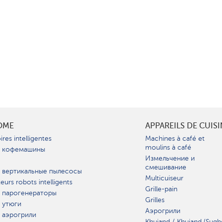
OME
APPAREILS DE CUIS
ires intelligentes
Machines à café et
moulins à café
 кофемашины
Измельчение и
смешивание
 вертикальные пылесосы
Multicuiseur
teurs robots intelligents
Grille-pain
 парогенераторы
Grilles
 утюги
Аэрогрили
 аэрогрили
Khujand / Khujand (Sugh