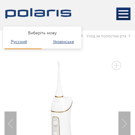
Виберіть мову
Головна
Каталог
краса і здоров'я
Уход за полостью рта
Русский
Українська
2 РОКИ ГАРАНТІЇ