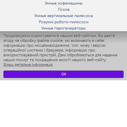
Умные кофемашины
Псков
Умные вертикальные пылесосы
Розумні роботи-пилососи
Умные парогенераторы
Умные утюги
Продовжуючи користуватися нашим веб-сайтом, Ви даєте
згоду на обробку файлів cookie, які включають в себе:
Умные аэрогрили
інформацію про місцезнаходження; тип, мову і версію
Умные мультиварки
операційної системи і браузера; інформацію про
Умные блендеры
використовуваний пристрій. Дані обробляються для надання
Розумні зволожувачі
наших послуг та покращення якості нашого веб-сайту.
Більш детальна інформація
Умные вентиляторы
Умные ирригаторы
OK
Розумні підлогові ваги
Умные роботы-мойщики окон
Розумні мультиварки
Мерч Polaris IQ Home
КЛІМАТ
зволожувачі
Вентилятори