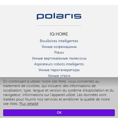
IQ HOME
Bouilloires intelligentes
Умные кофемашины
Pskov
Умные вертикальные пылесосы
Aspirateurs robots intelligents
Умные парогенераторы
Умные утюги
En continuant à utiliser notre site Web, vous consentez au
Умные аэрогрили
traitement de cookies, qui incluent: des informations de
Умные мультиварки
localisation; type, langue et version du système d'exploitation et du
Умные блендеры
navigateur; informations sur l'appareil utilisé. Les données sont
Humidificateurs intelligents
traitées pour fournir nos services et améliorer la qualité de notre
site Web.
Plus détaillé
Умные вентиляторы
Умные ирригаторы
OK
Pèse-personne intelligent