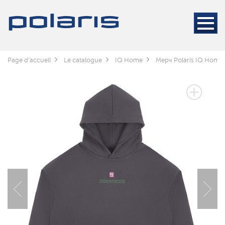
Page d'accueil
Le catalogue
IQ Home
Мерч Polaris IQ Home